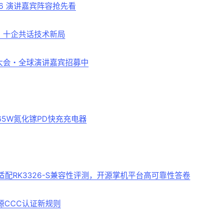
26 演讲嘉宾阵容抢先看
26，十企共话技术新局
容大会・全球演讲嘉宾招募中
5W氮化镓PD快充充电器
0适配RK3326-S兼容性评测，开源掌机平台高可靠性答卷
源CCC认证新规则