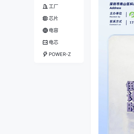
工厂
芯片
电容
电芯
POWER-Z