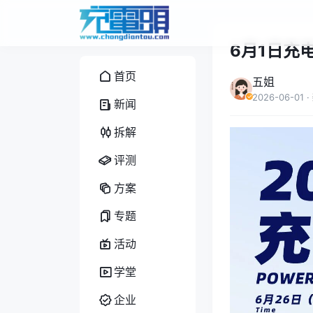
6月1日充
首页
五姐
2026-06-01
·
新闻
拆解
评测
方案
专题
活动
学堂
企业