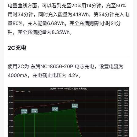
电量曲线方面，可以看到充至20%用14分钟，充至50%
用时34分钟，同时充入能量为4.18Wh，第54分钟充入电
量80%，充入能量6.68Wh，完全充满则需1小时21分
钟，完全充满能量为8.35Wh。
2C充电
使用2C为 东腾NC18650-20P 电芯充电，设置电流为
4000mA，充电截止电压为 4.2V。