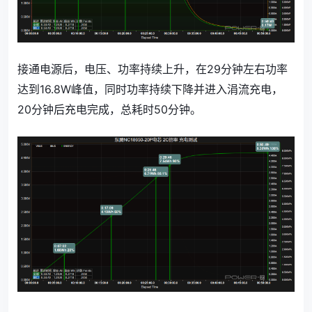
接通电源后，电压、功率持续上升，在29分钟左右功率
达到16.8W峰值，同时功率持续下降并进入涓流充电，
20分钟后充电完成，总耗时50分钟。