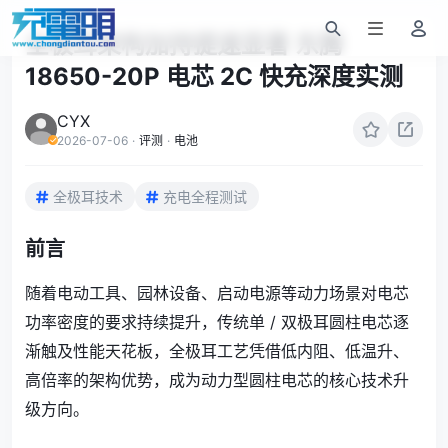
全极耳架构加持提速显著 东腾
18650-20P 电芯 2C 快充深度实测
CYX
2026-07-06
·
评测
·
电池
全极耳技术
充电全程测试
前言
随着电动工具、园林设备、启动电源等动力场景对电芯
功率密度的要求持续提升，传统单 / 双极耳圆柱电芯逐
渐触及性能天花板，全极耳工艺凭借低内阻、低温升、
高倍率的架构优势，成为动力型圆柱电芯的核心技术升
级方向。