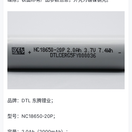
品牌：DTL 东腾锂业；
型号：NC18650-20P；
容量：2.0Ah（2000mAh）；