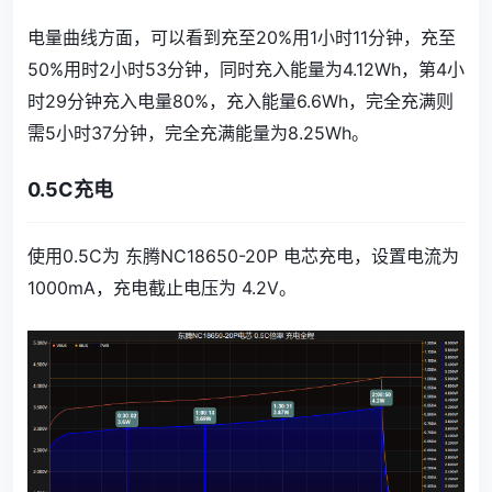
电量曲线方面，可以看到充至20%用1小时11分钟，充至
50%用时2小时53分钟，同时充入能量为4.12Wh，第4小
时29分钟充入电量80%，充入能量6.6Wh，完全充满则
需5小时37分钟，完全充满能量为8.25Wh。
0.5C充电
使用0.5C为 东腾NC18650-20P 电芯充电，设置电流为
1000mA，充电截止电压为 4.2V。