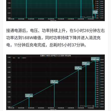
接通电源后，电压、功率持续上升，在5小时26分钟左右
功率达到1.68W峰值，同时功率持续下降并进入涓流充
电，11分钟后充电完成，总耗时5小时37分钟。