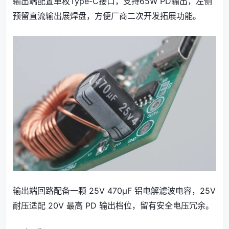
输出端配置单枚Type-C接口，支持65W PD输出，左侧
预留直流输出
展焊盘，方便厂商二次开发拓展功能。
输出端
回路配备一颗 25V 470μF 铝电解滤波电容，25V
耐压适配 20V 最高 PD 输出档位，留有安全电压冗余。