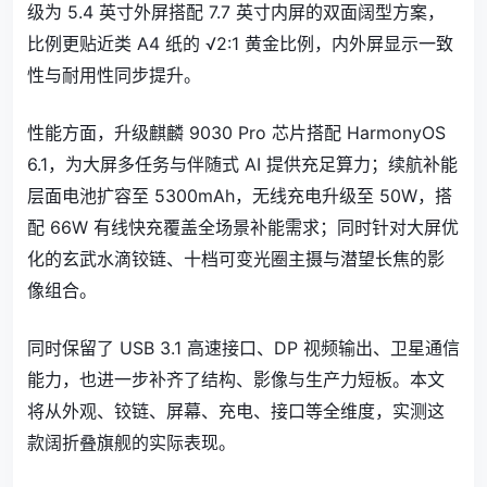
级为 5.4 英寸外屏搭配 7.7 英寸内屏的双面阔型方案，
比例更贴近类 A4 纸的 √2:1 黄金比例，内外屏显示一致
性与耐用性同步提升。
性能方面，升级麒麟 9030 Pro 芯片搭配 HarmonyOS
6.1，为大屏多任务与伴随式 AI 提供充足算力；续航补能
层面电池扩容至 5300mAh，无线充电升级至 50W，搭
配 66W 有线快充覆盖全场景补能需求；同时针对大屏优
化的玄武水滴铰链、十档可变光圈主摄与潜望长焦的影
像组合。
同时保留了 USB 3.1 高速接口、DP 视频输出、卫星通信
能力，也进一步补齐了结构、影像与生产力短板。本文
将从外观、铰链、屏幕、充电、接口等全维度，实测这
款阔折叠旗舰的实际表现。