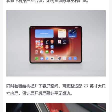
状态下机身严丝合缝，无明显缝隙与左右旷量。
同时铰链结构提升了容屏空间，可完整适配 7.7 英寸大尺
寸内屏，保证展开后屏幕纯平无翘边。