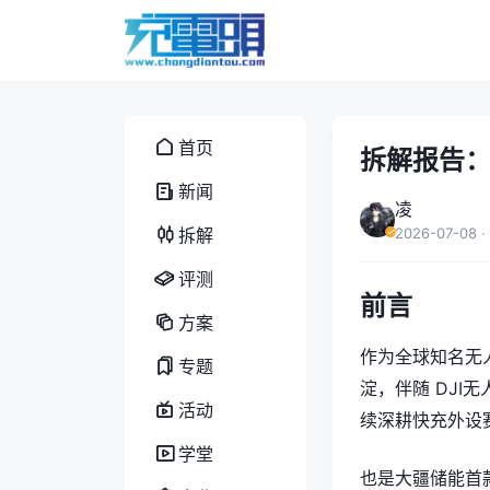
首页
拆解报告：
新闻
凌
拆解
2026-07-08
·
评测
前言
方案
作为全球知名无
专题
淀，伴随 DJ
活动
续深耕快充外设赛道
学堂
也是大疆储能首