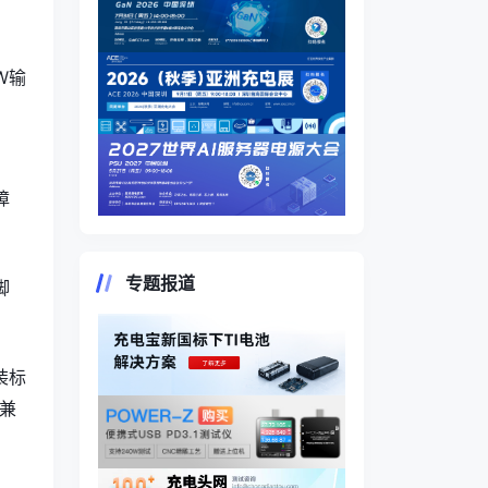
W输
障
专题报道
脚
装标
，兼