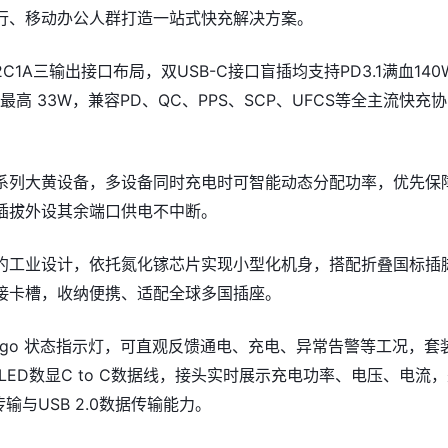
行、移动办公人群打造一站式快充解决方案。
C1A三输出接口布局，双USB-C接口盲插均支持PD3.1满血140
口最高 33W，兼容PD、QC、PPS、SCP、UFCS等全主流快充协
系列大黄设备，多设备同时充电时可智能动态分配功率，优先保
插拔外设其余端口供电不中断。
约工业设计，依托氮化镓芯片实现小型化机身，搭配折叠国标插
接卡槽，收纳便携、适配全球多国插座。
 Logo 状态指示灯，可直观反馈通电、充电、异常告警等工况，套
OLED数显C to C数据线，接头实时展示充电功率、电压、电流
输与USB 2.0数据传输能力。