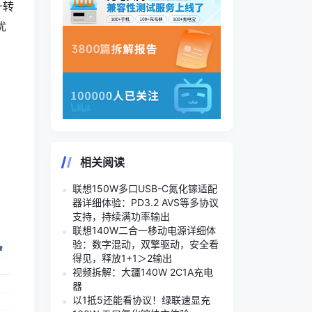
升转
优
相关阅读
联想150W多口USB-C氮化镓适配
器详细体验：PD3.2 AVS等多协议
支持，持续满功率输出
联想140W二合一移动电源详细体
验：数字混动，双擎驱动，安全看
得见，释放1+1＞2输出
视频拆解：大疆140W 2C1A充电
器
以1抵5还能看协议！绿联速显充