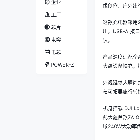
企业
像创作、户外出
工厂
这款充电器采用2
芯片
出，USB-A 接
电容
议。
电芯
产品深度适配全
POWER-Z
大疆设备快充，
外观延续大疆简
与可拓展旅行转
机身搭载 DJI
配大疆首款7A 
顾240W大功率传