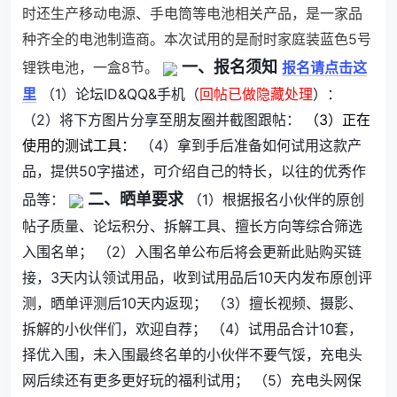
时还生产移动电源、手电筒等电池相关产品，是一家品
种齐全的电池制造商。本次试用的是耐时家庭装蓝色5号
一、报名须知
锂铁电池，
一盒8节。
报名请点击这
里
（1）论坛ID&QQ&手机（
回帖已做隐藏处理
）：
（2）将下方图片分享至朋友圈并截图跟帖：
（3）正在
使用的测试工具：
（4）拿到手后准备如何试用这款产
品，提供50字描述，可介绍自己的特长，以往的优秀作
二、晒单要求
品等：
（1）根据报名小伙伴的原创
帖子质量、论坛积分、拆解工具、擅长方向等综合筛选
入围名单； （2）入围名单公布后将会更新此贴购买链
接，3天内认领试用品，收到试用品后10天内发布原创评
测，晒单评测后10天内返现； （3）擅长视频、摄影、
拆解的小伙伴们，欢迎自荐； （4）试用品合计10套，
择优入围，未入围最终名单的小伙伴不要气馁，充电头
网后续还有更多更好玩的福利试用； （5）充电头网保