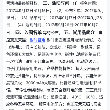
三、活动时间
留活动最终解释权。
（1）报名时间：
2017年9月12日-9月15日； （2）公布名单：2017年9月
16日； （3）晒单时间：2017年9月17日-2017年9月26
日； （4）返现时间：2017年9月26日-2017年10月7
四、入围名单
五、
试用品简介
日；
等待公布。
详
见京东天猫：
耐时蓝电
耐时家庭版通用电池较传统一次
电池相比，具有长续航，高爆发，轻质量，耐低温，绿
色环保五大优势，是继碳性电池、碱性电池后的第三代
一次电池。适用于儿童玩具、电动牙刷、电动剃须刀、
电子门锁等家用电器。
产品性能特色：
超大反应面积：
释放更多能量，持续爆发，真正做到不掉电。 高能量密
度锂负极：3000mAh大容量，比普通碱性电池耐用2-5
倍。 革命性卷绕结构：隔膜完全吸附电解液，真正做到
无液可漏 低温活性材质：超宽适温，-40℃ - 60℃，适
应各种恶劣环境。 锂原电池配方：真正无汞无镉 3层密