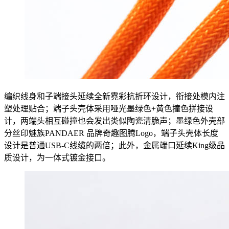
编织线身和子端接头延续全新霓彩抗折环设计，衔接处模内注
塑处理贴合；端子头壳体采用哑光墨绿色+黄色撞色拼接设
计，两端头相互碰撞也会发出类似陶瓷清脆声；墨绿色外壳部
分丝印魅族PANDAER 品牌奇趣图腾Logo，端子头壳体长度
设计是普通USB-C线缆的两倍；此外，金属端口延续King级品
质设计，为一体式镀金接口。