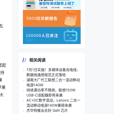
技
5瓦
相关阅读
适配
7月1日实施！多媒体设备充电线、
支持
数据线通用规范正式落地
果
湖南大厂代工联想二合一混动移动
电源140W
苹果
持续满功率不降频，联想150W
大
USB-C适配器即将来袭
AC+DC数字混动，Lenovo 二合一
混动移动电源140W重磅来袭
杰华特推出合封 GaN 芯片