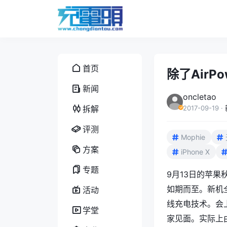
首页
除了AirP
新闻
oncletao
拆解
2017-09-19
·
评测
Mophie
方案
iPhone X
专题
9月13日的苹果秋季
如期而至。新机全
活动
线充电技术。会上
学堂
家见面。实际上由