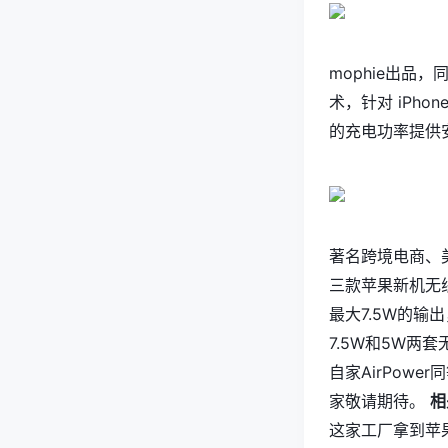
mophie出品
术，针对 iPhone
的充电功率提供
著名跨境电商、美
三款苹果新机无线充
最大7.5W的输
7.5W和5W
自家AirPow
家敬请期待。
相
这家工厂拿到苹