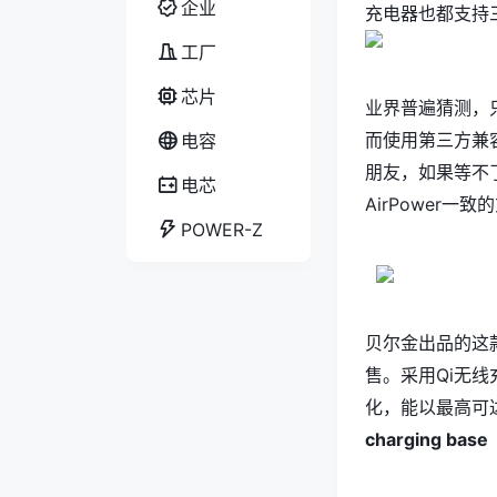
企业
充电器也都支持
工厂
芯片
业界普遍猜测，只
而使用第三方兼容
电容
朋友，如果等不了
电芯
AirPower一
POWER-Z
贝尔金出品的这
售。采用Qi无线充电标
化，能以最高可达
charging base