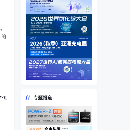
电，
e的
专题报道
行了优