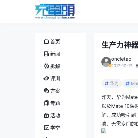
首页
生产力神器
新闻
oncletao
拆解
2017-10-17
·
评测
华为
Mat
方案
昨天，华为Mate
专题
以及Mate 1
解，成功吸引到了
活动
脑，无需专门的D
学堂