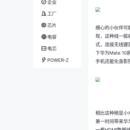
企业
工厂
芯片
细心的小伙伴可能
现，这种线一般被
电容
式，连接无线键
电芯
下华为Mate 
POWER-Z
手机还能化身影
相比这种稍显小
第一时间带来华为
一根HDMI数