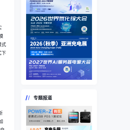
实
模
模式
式下
专题报道
斯
加
自