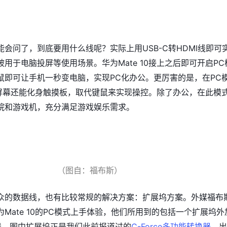
会问了，到底要用什么线呢？实际上用USB-C转HDMI线即可
用于电脑投屏等使用场景。华为Mate 10接上之后即可开启PC
鼠即可让手机一秒变电脑，实现PC化办公。更厉害的是，在PC
10屏幕还能化身触摸板，取代键鼠来实现操控。除了办公，在此模
院和游戏机，充分满足游戏娱乐需求。
（图自：福布斯）
众的数据线，也有比较常规的解决方案：扩展坞方案。外媒福布
Mate 10的PC模式上手体验，他们所用到的包括一个扩展坞外
据线。图中扩展坞正是我们此前报道过的
C-Force多功能转换器
，出