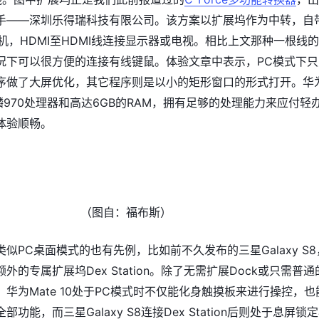
手——深圳乐得瑞科技有限公司。该方案以扩展坞作为中转，自
手机，HDMI至HDMI线连接显示器或电视。相比上文那种一根线
况下可以很方便的连接有线键鼠。体验文章中表示，PC模式下只
序做了大屏优化，其它程序则是以小的矩形窗口的形式打开。华
载麒麟970处理器和高达6GB的RAM，拥有足够的处理能力来应付轻
体验顺畅。
（图自：福布斯）
似PC桌面模式的也有先例，比如前不久发布的三星Galaxy S8
外的专属扩展坞Dex Station。除了无需扩展Dock或只需普通
华为Mate 10处于PC模式时不仅能化身触摸板来进行操控，也
功能，而三星Galaxy S8连接Dex Station后则处于息屏锁