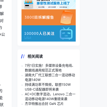
带
的解
对
为
办公
相关阅读
7月1日实施！多媒体设备充电线、
数据线通用规范正式落地
湖南大厂代工联想二合一混动移动
电源140W
，
持续满功率不降频，联想150W
USB-C适配器即将来袭
的
AC+DC数字混动，Lenovo 二合一
能
混动移动电源140W重磅来袭
杰华特推出合封 GaN 芯片
定状