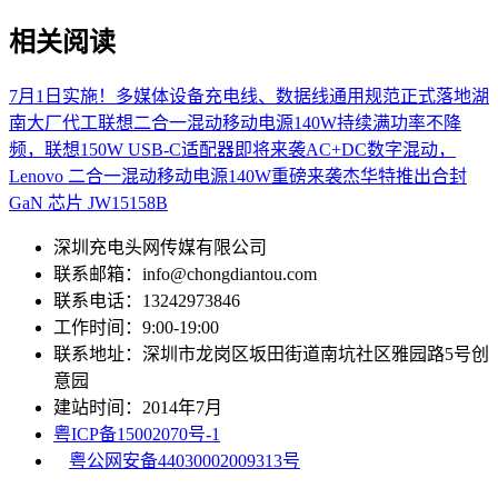
相关阅读
7月1日实施！多媒体设备充电线、数据线通用规范正式落地
湖
南大厂代工联想二合一混动移动电源140W
持续满功率不降
频，联想150W USB-C适配器即将来袭
AC+DC数字混动，
Lenovo 二合一混动移动电源140W重磅来袭
杰华特推出合封
GaN 芯片 JW15158B
深圳充电头网传媒有限公司
联系邮箱：info@chongdiantou.com
联系电话：13242973846
工作时间：9:00-19:00
联系地址：深圳市龙岗区坂田街道南坑社区雅园路5号创
意园
建站时间：2014年7月
粤ICP备15002070号-1
粤公网安备44030002009313号