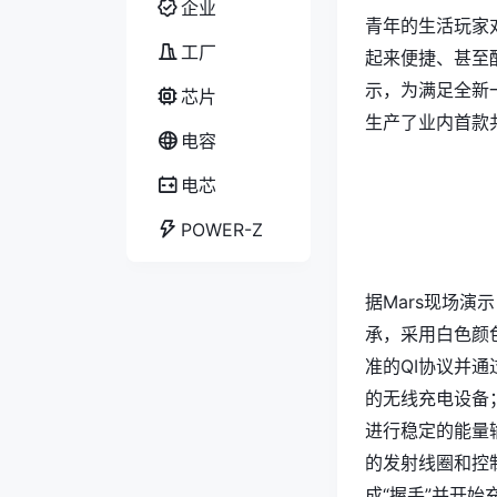
企业
青年的生活玩家
工厂
起来便捷、甚至酷
示，为满足全新
芯片
生产了业内首款
电容
电芯
POWER-Z
据Mars现场
承，采用白色颜
准的QI协议并通过
的无线充电设备
进行稳定的能量
的发射线圈和控
成“握手”并开