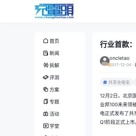
首页
行业首款
新闻
oncletao
拆解
2017-12-04
·
评测
共享充电宝
方案
12月2日，北京
专题
业邦100未来领
电正式发布了共
活动
Q1阶段正式上市
学堂