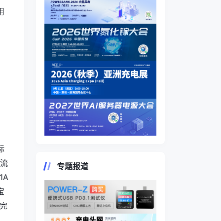
用
、
标
主流
专题报道
1A
宝
速完