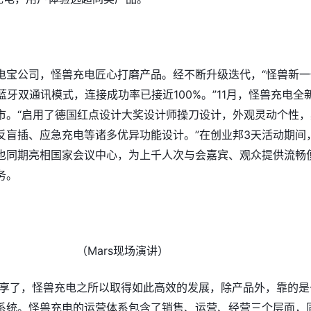
电宝公司，怪兽充电匠心打磨产品。经不断升级迭代，“怪兽新一
蓝牙双通讯模式，连接成功率已接近100%。”11月，怪兽充电全
市。“启用了德国红点设计大奖设计师操刀设计，外观灵动个性，
反盲插、应急充电等诸多优异功能设计。”在创业邦3天活动期间
也同期亮相国家会议中心，为上千人次与会嘉宾、观众提供流畅
务。
（Mars现场演讲）
s分享了，怪兽充电之所以取得如此高效的发展，除产品外，靠的是
系统。怪兽充电的运营体系包含了销售、运营、经营三个层面，