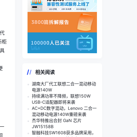
代
新柜
具
，
便
相关阅读
湖南大厂代工联想二合一混动移动
电源140W
持续满功率不降频，联想150W
USB-C适配器即将来袭
AC+DC数字混动，Lenovo 二合一
混动移动电源140W重磅来袭
杰华特推出合封 GaN 芯片
一
JW15158B
智融科技SW1608获多品牌采用，
同