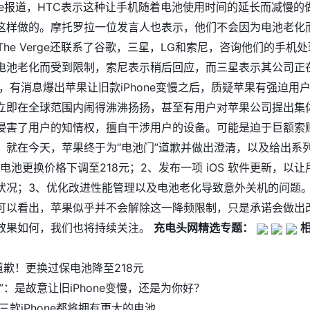
erge报道，HTC表示这种让手机随着电池使用时间的延长而减慢的
这样做的。摩托罗拉一位发言人也表示，他们不会因为电池老化
The Verge还联系了谷歌，三星，LG和索尼，咨询他们的手机处
电池老化而受到限制，索尼表示稍后回应，而三星表示其公司正
，有消息爆出苹果让旧款iPhone变慢之后，质疑苹果有强迫用
立即在全球范围内闹得沸沸扬扬，甚至有用户对苹果公司提出集
侵害了用户的知情权，擅自干涉用户的设备。可能是迫于巨额索
，就在今天，
苹果终于为“电池门”道歉并做出澄清
，以及给出系
电池更换价格下调至218元；2、发布一项 iOS 软件更新，以让
状况；3、优化改进性能管理以及电池老化导致意外关机的问题。
可以看出，苹果似乎并不会解除这一降频限制，只是承诺会做出
效果如何，我们也将持续关注。
充电头网精选专题：
道歉！更换过保电池降至218元
”：是故意让旧iPhone变慢，还是为你好？
年三款iPhone都将拥有更大的电池