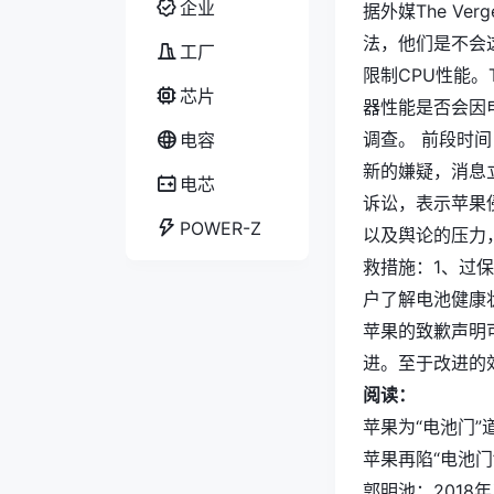
企业
据外媒The V
法，他们是不会
工厂
限制CPU性能。
芯片
器性能是否会因
调查。 前段时间
电容
新的嫌疑，消息
电芯
诉讼，表示苹果
POWER-Z
以及舆论的压力
救措施：1、过保
户了解电池健康
苹果的致歉声明
进。至于改进的
阅读：
苹果为“电池门”
苹果再陷“电池门
郭明池：2018