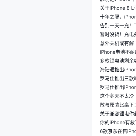
关于iPhone 
十年之隔，iPh
告别一天一充！下
暂时没货！充电头小编
意外关机或有解 苹
iPhone电池
多款锂电池剩余
海陆通推出iPh
罗马仕推出三款i
罗马仕推出iPh
这个冬天不太冷 罗
敢与原装比高下：
关于兼容锂电你必
你的iPhone有
6款京东在售iP