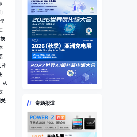
做
而
理
在
户换
体
赔
列补
用
 从
改
相关
专题报道