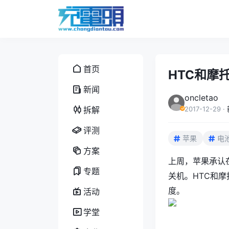
首页
HTC和摩
新闻
oncletao
拆解
2017-12-29
·
评测
苹果
电
方案
上周，苹果承认在
专题
关机。HTC和
度。
活动
学堂