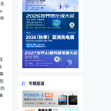
 无
e
，将
，
耳
版
第
但
专题报道
板的
美