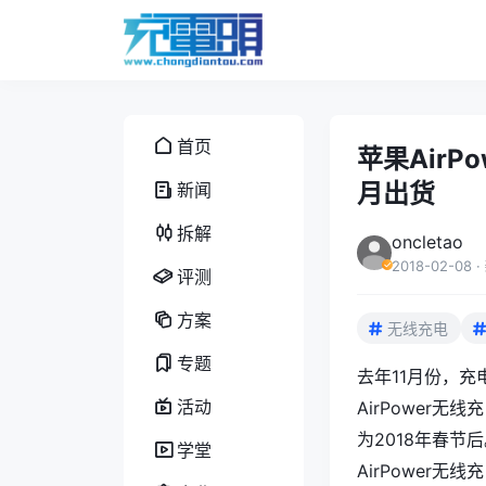
首页
苹果AirP
月出货
新闻
拆解
oncletao
2018-02-08
·
评测
方案
无线充电
专题
去年11月份，
活动
AirPower
为2018年春节
学堂
AirPower无