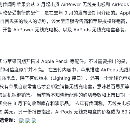
闻称苹果会从 3 月起出货 AirPower 无线充电板和 AirPods
款备受期待的配件，是在去年 9 月的发布会期间介绍的。Appl
某位来自百思买的线人的话称，该大型连锁零售商和苹果授权经销商
售 AirPower 无线充电板、以及 AirPods 无线充电盒套装。
苹果同期开售过 Apple Pencil 等配件。不过需要指出的是
t 预测的可信度似乎并不高。 在宣传内容中，苹果描述 AirPods 无线
的充电盒，除了有线版本（Lighting 接口）、还有一个无线充电
乎只有苹果自家零售店才会单独销售无线充电盒，意味着百思买等
与耳机捆绑销售。 当前暂不知晓新配件的确切参数和上市日期，
买会在 3 月下旬收到库存和演示品。 去年有传闻称，无线充电
9 美元。另一份报告指出，AirPods 无线充电盒的价格或为 69 
选专题：