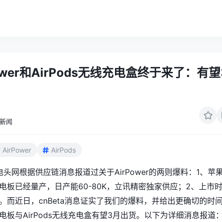
ower和AirPods无线充电盒终于来了：有望
新闻
AirPower
AirPods
充电头网根据供应链消息报道过
关于AirPower的两则爆料
：1、苹
无线充电板已经量产，日产能60-80K，立讯精密独家供应；2、上市
后。而近日，cnBeta消息证实了我们的爆料，并给出更确切的时
线充电板与AirPods无线充电盒有望3月出货。以下为详细消息报道：