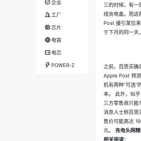
企业
三的时候，有一则传
线充电盒。而这两
工厂
Post 援引
芯片
于下月的同一天，开
电容
电芯
POWER-Z
之前，百思买确实与
Apple Pos
机有两种“可选”
本。 此外，似
三方零售商只能
消息人士称百思
售价可能高达 19
元。
充电头网精
相关阅读：