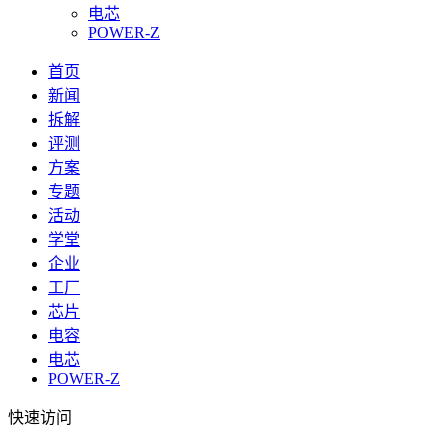
电芯
POWER-Z
首页
新闻
拆解
评测
方案
专题
活动
学堂
企业
工厂
芯片
电容
电芯
POWER-Z
快速访问