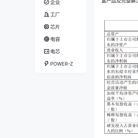
富产品及完整解
企业
工厂
芯片
电容
电芯
POWER-Z