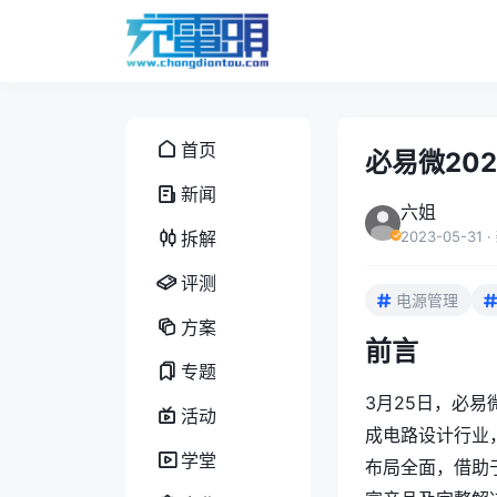
首页
必易微202
新闻
六姐
拆解
2023-05-31
·
评测
电源管理
方案
前言
专题
3月25日，必易
活动
成电路设计行业
学堂
布局全面，借助