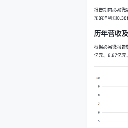
报告期内必易微实
东的净利润0.38
历年营收
根据必易微报告数
亿元、8.87亿元、