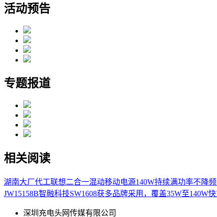
活动预告
专题报道
相关阅读
湖南大厂代工联想二合一混动移动电源140W
持续满功率不降频，
JW15158B
智融科技SW1608获多品牌采用，覆盖35W至140W
深圳充电头网传媒有限公司