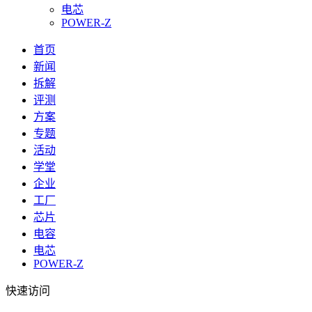
电芯
POWER-Z
首页
新闻
拆解
评测
方案
专题
活动
学堂
企业
工厂
芯片
电容
电芯
POWER-Z
快速访问