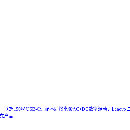
联想150W USB-C适配器即将来袭
AC+DC数字混动，Lenov
快充产品