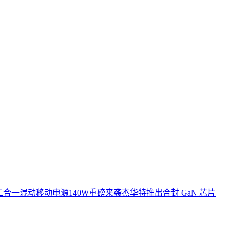
o 二合一混动移动电源140W重磅来袭
杰华特推出合封 GaN 芯片