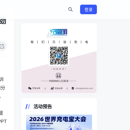
登录
劲
圳
咖分
。
https://www.chongdiantou.com/
活动预告
是
PT