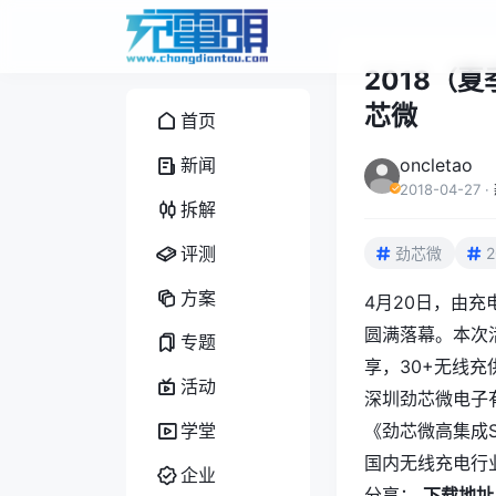
2018（
芯微
首页
新闻
oncletao
2018-04-27
·
拆解
评测
劲芯微
方案
4月20日，由充
圆满落幕。本次
专题
享，30+无线充
活动
深圳劲芯微电子
学堂
《劲芯微高集成
国内无线充电行
企业
分享：
下载地址