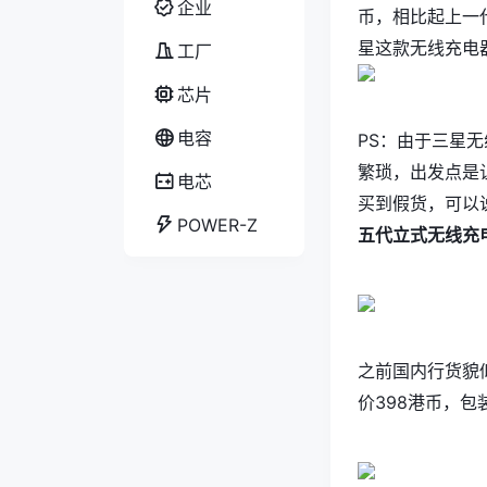
企业
币，相比起上一
星这款无线充电
工厂
芯片
电容
PS：由于三星
繁琐，出发点是
电芯
买到假货，可以
POWER-Z
五代立式无线充
之前国内行货貌
价398港币，包