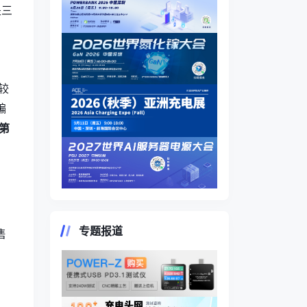
是三
较
骗
第
专题报道
售