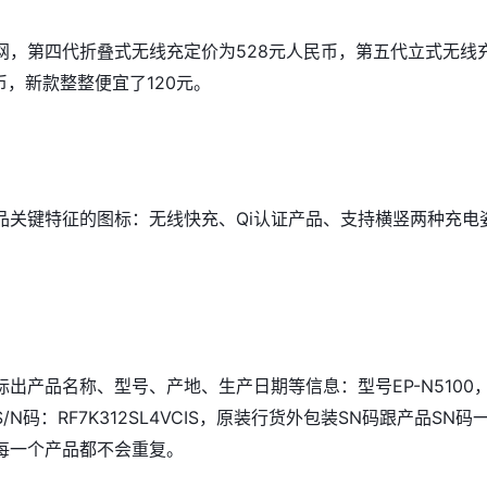
网，第四代折叠式无线充定价为528元人民币，第五代立式无线
币，新款整整便宜了120元。
品关键特征的图标：无线快充、Qi认证产品、支持横竖两种充电
出产品名称、型号、产地、生产日期等信息：型号EP-N5100
N码：RF7K312SL4VCIS，原装行货外包装SN码跟产品SN码
每一个产品都不会重复。