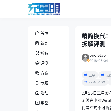
首页
精简换代：
拆解评测
新闻
拆解
oncletao
2018-05-04
·
评测
方案
三星
无
EP-N5100
专题
活动
2月25日三星发
无线充电器Wire
学堂
代是立式不可折