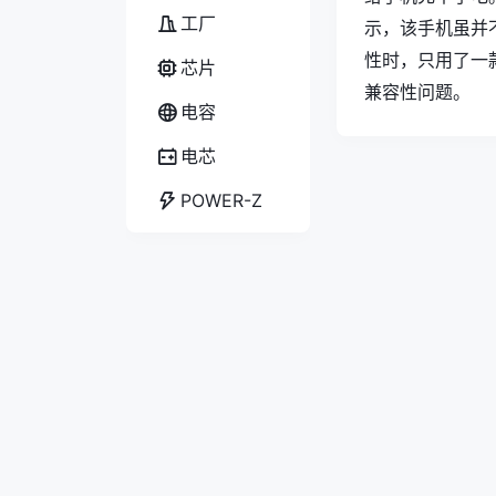
工厂
示，该手机虽并
性时，只用了一款
芯片
兼容性问题
电容
电芯
POWER-Z