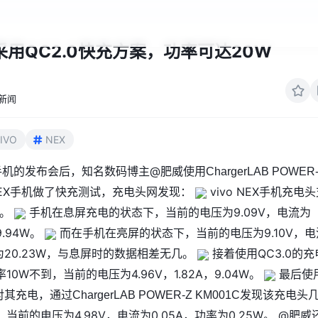
EX采用QC2.0快充方案，功率可达20W
新闻
IVO
NEX
EX手机的发布会后，知名数码博主@肥威使用
ChargerLAB POWER
 NEX手机做了快充测试，充电头网发现：
vivo NEX
手机充电头
手机在息屏充电的状态下，当前的电压为9.09V，电流为
充。
9.94W。
而在手机在亮屏的状态下，当前的电压为9.10V，电
率为20.23W，与息屏时的数据相差无几。
接着使用QC3.0的充
0W不到，当前的电压为4.96V，1.82A，9.04W。
最后使
对其充电，通过
发现该充电头
ChargerLAB POWER-Z KM001C
当前的电压为4.98V，电流为0.05A，功率为0.25W。 @肥威