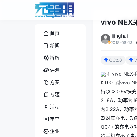
vivo N
首页
lijinghai
2018-06-13
·
新闻
拆解
QC2.0
V
评测
在vivo N
方案
vivo
KT001对
持QC2.0 9V快
专题
2.19A，功率为1
活动
为2.22A，功
器对其充电，功率1
学堂
QC4+的充电器
企业
给手机充不了电。