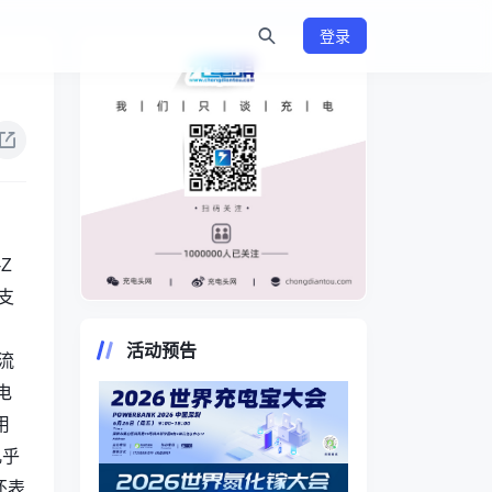
登录
-Z
支
https://www.chongdiantou.com/
活动预告
流
电
用
几乎
还表