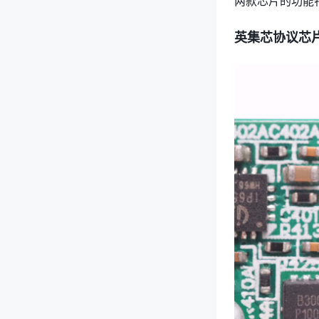
两款芯片的功能
英集芯协议芯片I