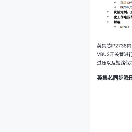
英集芯IP273
VBUS开关管
过压以及短路保
英集芯同步降压