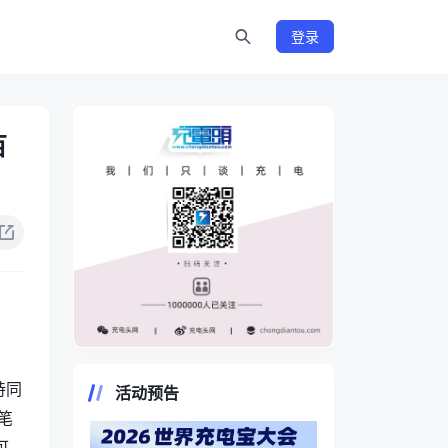
登录
百
https://www.chongdiantou.com/
持同
活动预告
笔
可