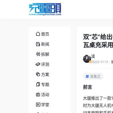
首页
双“芯”给出
瓦桌充采
新闻
拆解
凌
2023-11-11
·
评测
方案
英集芯
专题
前言
活动
大疆推出了一款1
学堂
时为大疆无人机
记本电脑和手机