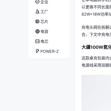
企业
以更换不同长度
工厂
82W+18W功
芯片
充电头网在拆解这
电容
合，下文中充电
电芯
大疆100W氮
POWER-Z
这款桌充包装内
电源线采用双脚