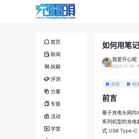
首页
如何用笔记本
新闻
我爱开心呢
拆解
2023-11-14
·
评测
充电
电
方案
前言
专题
基于充电头网内众
活动
系列机型的充电
学堂
式 USB Type