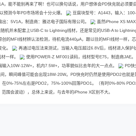
V1A，能不能别再来了啊！也可以换句话说，用户想体会PD快充就必须要
可以预测今年PD市场将会十分火爆。
豆腐块型号：A1443，输入：100
0Hz，输出：5V1A，制造商：雅达电子国际有限公司。
虽然iPhone XS MA
机并未配套上USB-C to Lightning线材，还是常见的USB-A to Lightnin
创的MFI线材辨认法检测，待机电流440μA，跟以往的MFI线材一样，
变化。
再通过电压法来测试，当输入电压超过6.8V后，线材进入保护
线材一样。
使用POWER-Z MF001读码，线材型号E75，制造商JAE。
输入10W-12W+，机内7.5W+，功率貌似比去年的大一点点。
PD快
W之间，瞬间峰值可能会出现18W-20W。PD快充时仍然是使用PDO2也就是
0%-75%左右是PDO2，75%-100%回落PDO1。（有时0%-80% PDO
DO1，范围会波动），总体上来说，与去年的iPhone X区别不大。