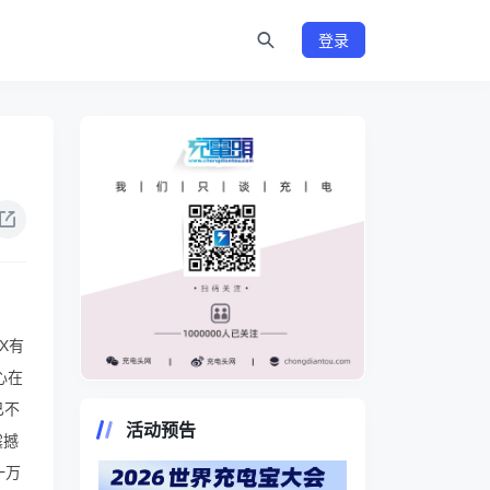
登录
X有
心在
https://www.chongdiantou.com/
已不
活动预告
震撼
一万