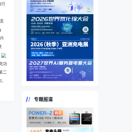
自行
-
X支
g
芯片
状
充功
第二
2、
专题报道