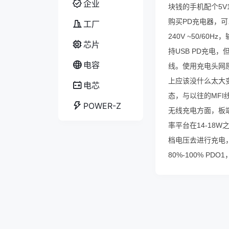
企业
块钱的手机配个5
购买PD充电器，
工厂
240V ~50/6
芯片
持USB PD充电，但随
电容
线。使用充电头网原
上应该没什么太大
电芯
态，与以往的MFI
POWER-Z
无线充电方面，板端
率平台在14-18
档电压去进行充电，在
80%-100% P