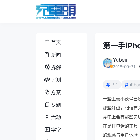
首页
第一手iPho
新闻
Yubeii
拆解
2018-09-21
·
评测
PD
iPho
方案
一些土豪小伙伴已经到
专题
那些升级，相信有
活动
充电上会有那些实质
在是打电话的工具，还是
学堂
的观感与用户体验