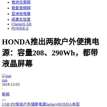
电池交易网
我爱音频网
亚洲充电展
阅真实验室
ChargerLAB
POWER-Z
HONDA推出两款户外便携电
源：容量208、290Wh，都带
液晶屏幕
zun
2018-12-03
·
新闻
USB PD
快充
户外
储能电源
Jackery
HONDA
本田