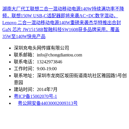
湖南大厂代工联想二合一混动移动电源140W
持续满功率不降
频，联想150W USB-C适配器即将来袭
AC+DC数字混动，
Lenovo 二合一混动移动电源140W重磅来袭
杰华特推出合封
GaN 芯片 JW15158B
智融科技SW1608获多品牌采用，覆盖
35W至140W快充产品
深圳充电头网传媒有限公司
联系邮箱：info@chongdiantou.com
联系电话：13242973846
工作时间：9:00-19:00
联系地址：深圳市龙岗区坂田街道南坑社区雅园路5号创
意园
建站时间：2014年7月
粤ICP备15002070号-1
粤公网安备44030002009313号