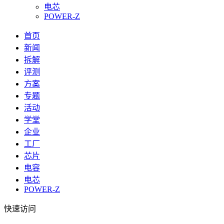
电芯
POWER-Z
首页
新闻
拆解
评测
方案
专题
活动
学堂
企业
工厂
芯片
电容
电芯
POWER-Z
快速访问