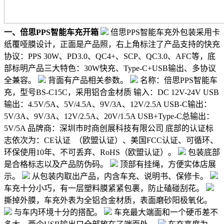
一、倍思PPS智能车充开箱
倍思PPS智能车充外包装采用卡
纸覆哑膜设计，正面是产品照，右上角标注了产品支持的快充
协议：PPS 30W、PD3.0、QC4+、SCP、QC3.0、AFC等，底
部标明产品三大特色：30W快充、Type-C+USB输出、多协议
全兼容。
背面有产品相关参数。
名称：倍思PPS智能车
充，型号BS-C15C，采用铝合金材质 输入：DC 12V-24V USB
输出：4.5V/5A、5V/4.5A、9V/3A、12V/2.5A USB-C输出：
5V/3A、9V/3A、12V/2.5A、20V/1.5A USB+Type-C总输出：
5V/5A 品牌商：深圳市时商创展科技有限公司 底部的认证标
志依次为：CE认证 （欧盟认证）、美国FCC认证、可循环、
环保使用10年、不可丢弃、RoHS（欧盟认证）。
包装底部
是合格标志以及产品防伪码。
顶部有挂绳，方便实体店展
示。
从包装内取出产品，内含车充、说明书、保修卡。
车充十分小巧，有一层塑料膜紧紧包裹，防止磕碰刮花。
撕掉外膜，车充外表为全铝合金材质，表面磨砂阳极氧化。
与车内环境十分的搭配。
车充最大端面和一个硬币差不