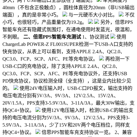
多大，两个USB输出口全部放在了端面处。
车充高度为
40mm（不包含正极触点），圆柱体直径为20mm（非USB输出
端面），真的是非常小巧。
与一元硬币大小对比。
不仅
小巧，也很轻巧，产品重量仅为19.2g。
另外，倍思PPS
智能车充还有隐藏式氛围灯，在通电使用时发蓝光，很温和，
不刺眼。
二、倍思PPS智能车充测试
1、协议测试
使用
ChargerLab POWER-Z FL001SUPER检测一下USB-A口支持的
快充协议，从表上可以看到，支持APPLE 2.4A、QC2.0、
QC3.0、FCP、SCP、AFC、PE等充电协议。
再检测一下
USB-C口的充电协议，除了支持APPLE 2.4A、QC2.0、
QC3.0、FCP、SCP、AFC、PE等充电协议外，还支持USB
PD快充协议，协议检测全绿（全支持），这是业内比较少见
的。
使用24V电压输入时，USB-C口PD报文，输出支持的
电压电流分别有5V/3A、9V/3A、12V/2.5A、15V/2A、
20V/1.5A，PPS支持3-5.9V/3A、3-11A/3A，最大30W输出，支
持QC4+协议。
使用12V电压输入时，检测USB-C的输出支
持的电压电流分别为5V/3A、9V/3A、12V/2.5A，PPS支持3-
5.9V/3A、3-11A/3A，少了15V和20V两个电压档位，同样支
持QC4+协议。
倍思PPS智能车充支持协议一览。 2、兼容