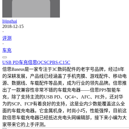
lijinghai
2018-12-15
·
评测
·
车充
USB PD
车充
倍思
QC
SCP
BS-C15C
倍思Baseus是一家专注于3C数码配件的老字号品牌，经过8年
的深耕发展，产品线已经涵盖了手机壳膜、游戏配件、移动电
源、数据线、车载配件等品类，成为行业的领先品牌。倍思推
出了一款兼容性非常不错的车载充电器——倍思PPS智能车
充，除了支持主流的USB PD、QC4+、AFC、PE外，还对华
为的SCP、FCP有着良好的支持，这是业内少数能覆盖这么全
面的车载充电器。它金属机身，时尚小巧，性能强悍，目前这
款倍思车载充电器已经抵达充电头网编辑部，接下来小编为大
家带来它的上手评测。