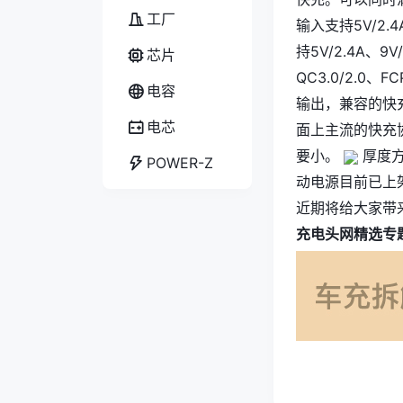
工厂
输入支持5V/2.
持5V/2.4A、9
芯片
QC3.0/2.0、
电容
输出，兼容的快充协
电芯
面上主流的快充协
要小。
厚度
POWER-Z
动电源目前已上
近期将给大家带
充电头网精选专