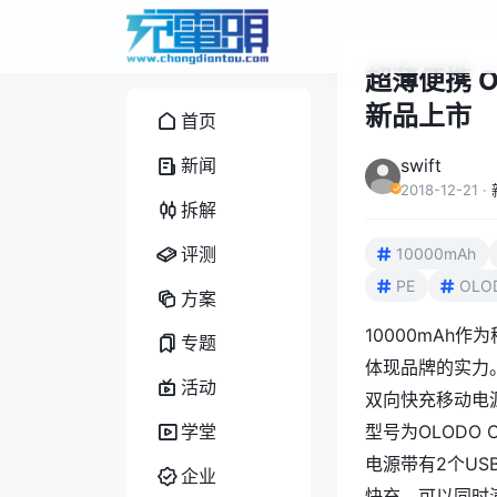
超薄便携 O
新品上市
首页
新闻
swift
2018-12-21
·
拆解
评测
10000mAh
PE
OLO
方案
10000mAh
专题
体现品牌的实力。
活动
双向快充移动电
学堂
型号为OLODO
电源带有2个US
企业
快充。可以同时