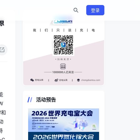
登录
源
https://www.chongdiantou.com/
能
活动预告
W
牌和
动
持
-C