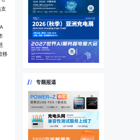
出支
A
市
还
款移
，
专题报道