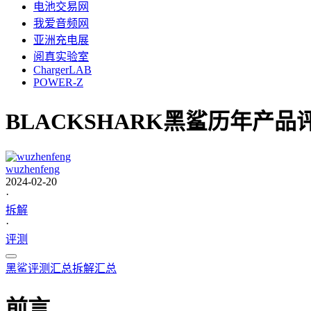
电池交易网
我爱音频网
亚洲充电展
阅真实验室
ChargerLAB
POWER-Z
BLACKSHARK黑鲨历年产
wuzhenfeng
2024-02-20
·
拆解
·
评测
黑鲨
评测汇总
拆解汇总
前言