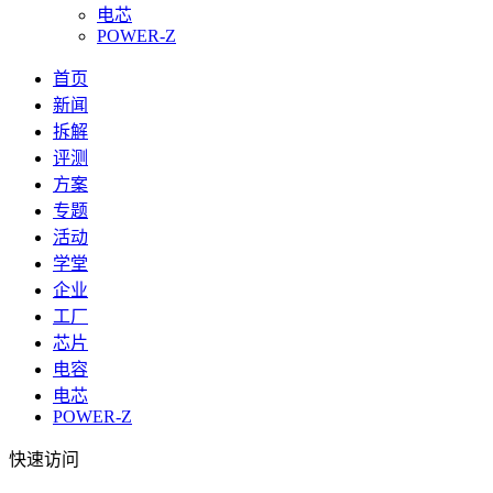
电芯
POWER-Z
首页
新闻
拆解
评测
方案
专题
活动
学堂
企业
工厂
芯片
电容
电芯
POWER-Z
快速访问