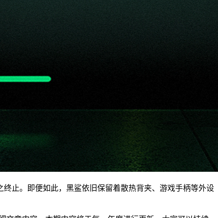
之终止。即便如此，黑鲨依旧保留着散热背夹、游戏手柄等外设
。