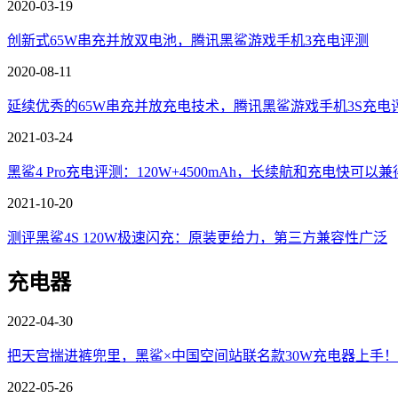
2020-03-19
创新式65W串充并放双电池，腾讯黑鲨游戏手机3充电评测
2020-08-11
延续优秀的65W串充并放充电技术，腾讯黑鲨游戏手机3S充电
2021-03-24
黑鲨4 Pro充电评测：120W+4500mAh，长续航和充电快可以兼
2021-10-20
测评黑鲨4S 120W极速闪充：原装更给力，第三方兼容性广泛
充电器
2022-04-30
把天宫揣进裤兜里，黑鲨×中国空间站联名款30W充电器上手！
2022-05-26