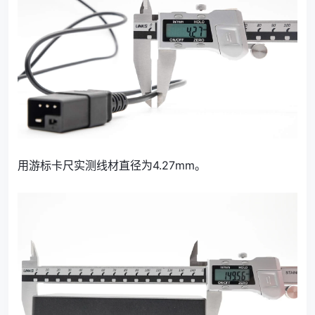
用游标卡尺实测线材直径为4.27mm。