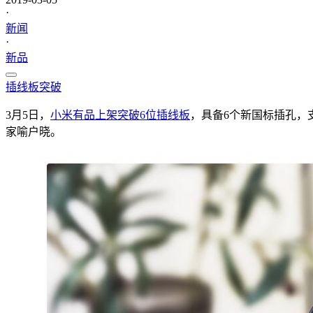
·
新闻
·
新品
插线板
突破
3月5日，
小米有品上架突破6位插线板
，具备6个新国标插孔，
家喻户晓。