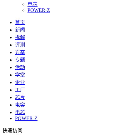
电芯
POWER-Z
首页
新闻
拆解
评测
方案
专题
活动
学堂
企业
工厂
芯片
电容
电芯
POWER-Z
快速访问