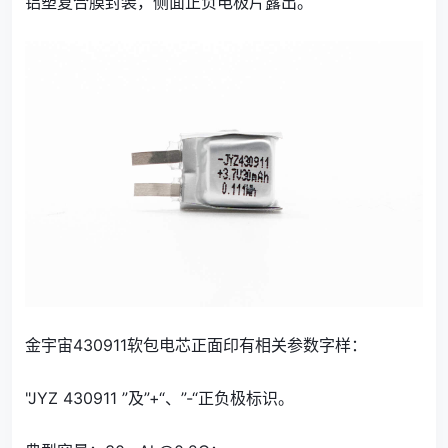
铝塑复合膜封装，侧面正负电极片露出。
金宇宙430911软包电芯正面印有相关参数字样：
"JYZ 430911 ”及”+“、”-“正负极标识。