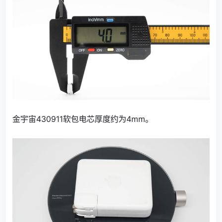
金宇宙430911软包电芯厚度约为4mm。