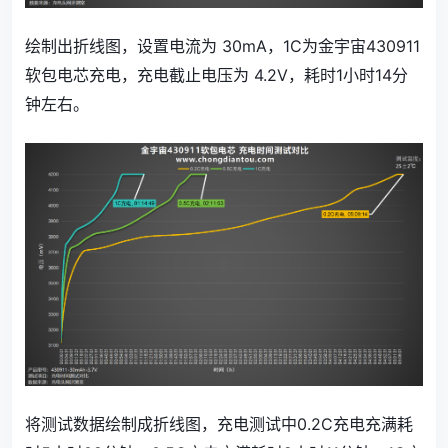
绘制出折线图，设置电流为 30mA，1C为金宇宙430911
软包电芯充电，充电截止电压为 4.2V，耗时1小时14分
钟左右。
将测试数据绘制成折线图，充电测试中0.2C充电充满耗