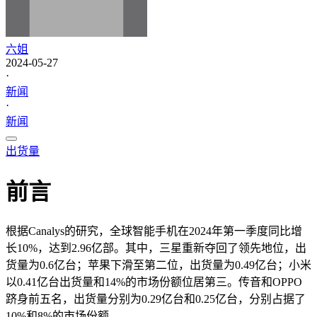
六姐
2024-05-27
·
新闻
·
新闻
出货量
前言
根据Canalys的研究，全球智能手机在2024年第一季度同比增
长10%，达到2.96亿部。其中，三星重新夺回了领先地位，出
货量为0.6亿台；苹果下滑至第二位，出货量为0.49亿台；小米
以0.41亿台出货量和14%的市场份额位居第三。传音和OPPO
跻身前五名，出货量分别为0.29亿台和0.25亿台，分别占据了
10%和8%的市场份额。