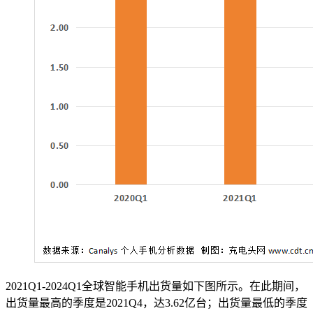
2021Q1-2024Q1全球智能手机出货量如下图所示。在此期间，
出货量最高的季度是2021Q4，达3.62亿台；出货量最低的季度