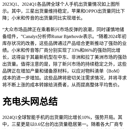
2023Q1、2024Q1各品牌全球个人手机出货量情况如上图所
示。其中，三星出货量维持稳定，苹果和OPPO出货量同比下
降；小米和传音的出货量同比实现增长。
“大众市场品牌正在乘着新兴市场反弹的浪潮，同时谨慎地储
备组件，”Canalys分析师Runar Bjørhovde表示。“随着2024年初
库存状况的改善，这些品牌通过产品组合更新推动了强劲的业
绩。小米和传音等厂商分别实现了33%和86%的强劲同比增
长，这得益于其最新机型在中东、非洲和拉丁美洲市场的强劲
出货量。值得注意的是，除了新兴市场的持续稳定之外，这些
品牌正在增加产量和储备原材料，以应对物料清单（BoM）
成本的进一步增加。这些品牌将密切关注需求情况，并将寻求
将不断上涨的成本转嫁给消费者，从而提高整体平均售价。
充电头网总结
2024Q1全球智能手机的出货量同比增长10%，强势开局。其
中，三星更是以0.6亿台的出货量稳居第一。随着各大厂商专