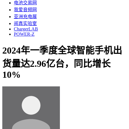
电池交易网
我爱音频网
亚洲充电展
阅真实验室
ChargerLAB
POWER-Z
2024年一季度全球智能手机出
货量达2.96亿台，同比增长
10%