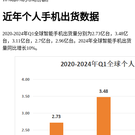
近年个人手机出货数据
2020-2024年Q1全球智能手机出货量分别为2.73亿台，3.48亿
台，3.11亿台，2.7亿台，2.96亿台。2024年全球智能手机出货
量同比增长10%。