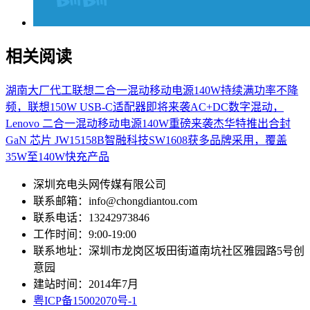
相关阅读
湖南大厂代工联想二合一混动移动电源140W
持续满功率不降
频，联想150W USB-C适配器即将来袭
AC+DC数字混动，
Lenovo 二合一混动移动电源140W重磅来袭
杰华特推出合封
GaN 芯片 JW15158B
智融科技SW1608获多品牌采用，覆盖
35W至140W快充产品
深圳充电头网传媒有限公司
联系邮箱：info@chongdiantou.com
联系电话：13242973846
工作时间：9:00-19:00
联系地址：深圳市龙岗区坂田街道南坑社区雅园路5号创
意园
建站时间：2014年7月
粤ICP备15002070号-1