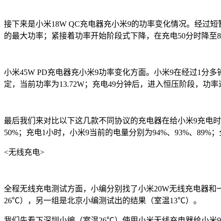
接下来是小米18W QC充电器充小米9的功率变化情况。经过短暂
的最大功率；紧接着功率开始阶段式下降，在充电50分时降至8.5
小米45W PD充电器充小米9功率变化方面。小米9在经过1分多
定，当前功率为13.72W；充电49分钟后，进入恒压阶段，功
最后我们来对比以下这几款不同协议的充电器在给小米9充电时它的电
50%；充电1小时，小米9当前的电量分别为94%、93%、89%；
<无线充电>
全程无线充电测试方面，小编分别找了小米20W无线充电器和一
26℃），另一组是北京小编测试出的结果（室温13℃）。
我们先看下深圳小编（室温26℃）使用小米无线充电器给小米9手机充