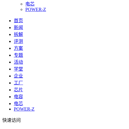
电芯
POWER-Z
首页
新闻
拆解
评测
方案
专题
活动
学堂
企业
工厂
芯片
电容
电芯
POWER-Z
快速访问