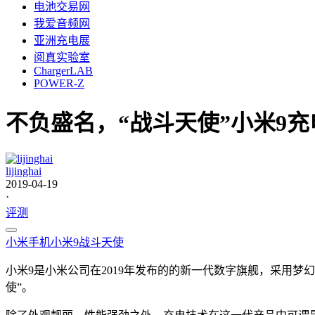
电池交易网
我爱音频网
亚洲充电展
阅真实验室
ChargerLAB
POWER-Z
不负盛名，“战斗天使”小米9充
lijinghai
2019-04-19
·
评测
小米
手机
小米9
战斗天使
小米9是小米公司在2019年发布的的新一代数字旗舰，采用梦幻
使”。