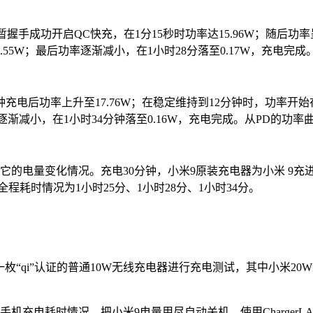
握手成功开启QC快充，在1分15秒时功率达15.96W；随后功率
5W；最后功率逐渐减小，在1小时28分落至0.17W，充电完成
钟充电后功率上升至17.76W；在稳定维持到12分钟时，功率开始
率逐渐减小，在1小时34分钟落至0.16W，充电完成。从PD的功
量变化情况。充电30分钟，小米9原装充电器为小米 9充进62%
全程耗时情况为1小时25分、1小时28分、1小时34分。
枚“qi”认证的普通10W无线充电器进行充电测试，其中小米2
电耗时情况，把小米9电量用尽自动关机，使用ChargerLAB 