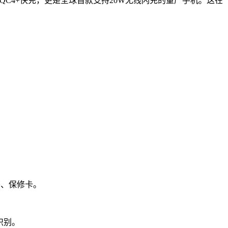
持QC4+快充，更是全球首款支持20W无线闪充的量产手机。这在
明书、保修卡。
纹识别。