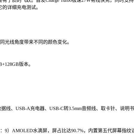
质的飞跃。首发Charge Turbo极速27W有线快充，同时支
它的详细充电测试。
不同光线角度带来不同的颜色变化。
128GB版本。
C数据线、USB-A充电器、USB-C转3.5mm音频线、取卡针、说
9.5：9）AMOLED水滴屏，屏占比达90.7%，内置第五代屏幕指