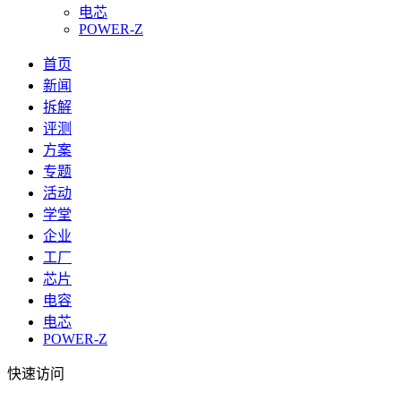
电芯
POWER-Z
首页
新闻
拆解
评测
方案
专题
活动
学堂
企业
工厂
芯片
电容
电芯
POWER-Z
快速访问