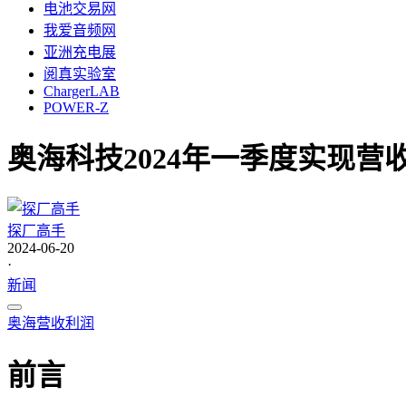
电池交易网
我爱音频网
亚洲充电展
阅真实验室
ChargerLAB
POWER-Z
奥海科技2024年一季度实现营收
探厂高手
2024-06-20
·
新闻
奥海
营收
利润
前言