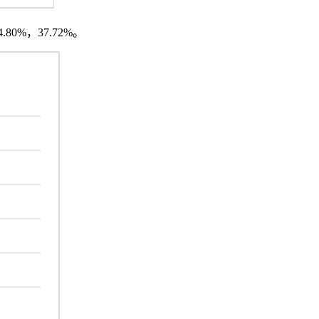
80%，37.72%。