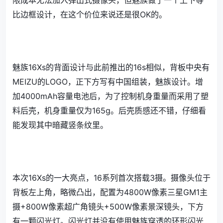
限成本无法加入弹出式摄像头，但魅族做了一个上下等
比边框设计，在这个价位来说还是很OK的。
魅族16Xs的背面设计与此前推出的16s相似，背板中央有
MEIZU的LOGO，正下方写有中国组装，魅族设计。增
加4000mAh容量电池后，为了控制机身重量而采用了塑
料后壳，机身重量仅为165g。后壳质感还不错，仔细看
能发现其中暗藏竖条纹里。
本次16Xs的一大亮点，16系列首次搭载3摄。摄像头位于
背板左上角，略微凸出，配置为4800W像素三星GM1主
摄+800W像素超广角镜头+500W像素景深镜头，下方
有一颗闪光灯。闪光灯并没有使用魅族穿透的环形闪光