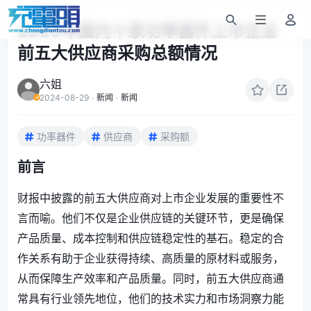
2023年国内十家功率器件上市企业
前五大供应商采购总额情况
六姐
2024-08-29
·
新闻
·
新闻
功率器件
供应商
采购额
前言
财报中披露的前五大供应商对上市企业发展的重要性不
言而喻。他们不仅是企业供应链的关键环节，更是确保
产品质量、成本控制和供应链稳定性的基石。稳定的合
作关系有助于企业获得持续、高质量的原材料或服务，
从而保障生产效率和产品质量。同时，前五大供应商通
常具有行业领先地位，他们的技术实力和市场洞察力能