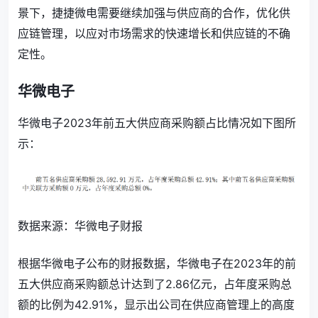
景下，捷捷微电需要继续加强与供应商的合作，优化供
应链管理，以应对市场需求的快速增长和供应链的不确
定性。
华微电子
华微电子2023年前五大供应商采购额占比情况如下图所
示：
数据来源：华微电子财报
根据华微电子公布的财报数据，华微电子在2023年的前
五大供应商采购额总计达到了2.86亿元，占年度采购总
额的比例为42.91%，显示出公司在供应商管理上的高度