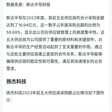
数据来源：斯达半导财报
斯达半导在2023年度，其前五名供应商的合计采购金额
达到了16.94亿元，这一数字占年度采购总额的比例为
59.69%，显示出公司在供应链管理上的高度集中性。这
五大供应商为公司提供了重要的原材料和关键部件，对
斯达半导的生产经营活动起到了至关重要的作用。通过
与这些主要供应商建立紧密的合作关系，斯达半导能够
确保供应链的稳定性和可靠性，满足其快速增长的业务
需求。
扬杰科技
扬杰科技2023年前五大供应商采购额占比情况如下图所
示：