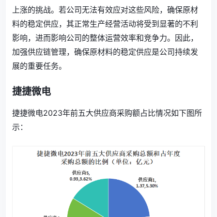
上涨的挑战。若公司无法有效应对这些风险，确保原材
料的稳定供应，其正常生产经营活动将受到显著的不利
影响，进而影响公司的整体运营效率和竞争力。因此，
加强供应链管理，确保原材料的稳定供应是公司持续发
展的重要任务。
捷捷微电
捷捷微电2023年前五大供应商采购额占比情况如下图所
示：