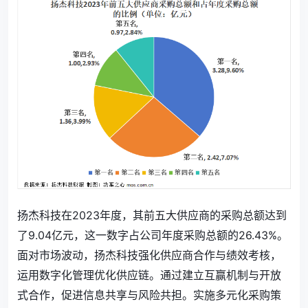
扬杰科技在2023年度，其前五大供应商的采购总额达到
了9.04亿元，这一数字占公司年度采购总额的26.43%。
面对市场波动，扬杰科技强化供应商合作与绩效考核，
运用数字化管理优化供应链。通过建立互赢机制与开放
式合作，促进信息共享与风险共担。实施多元化采购策