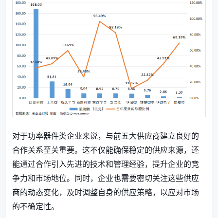
对于功率器件类企业来说，与前五大供应商建立良好的
合作关系至关重要。这不仅能确保稳定的供应来源，还
能通过合作引入先进的技术和管理经验，提升企业的竞
争力和市场地位。同时，企业也需要密切关注这些供应
商的动态变化，及时调整自身的供应策略，以应对市场
的不确定性。