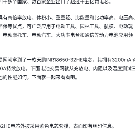
球四十多个国家、‌数百家企业出口了超过十五亿颗电芯。
有高倍率放电、‌体积小、‌重量轻、‌比能量和比功率高、‌电压高、
环保等优点，‌可广泛应用于电动工具、‌园林工具、‌航模、‌电动玩
、‌电动摩托车、‌电动汽车、‌大功率电台和通信等动力电池应用领
就拿到了一款天鹏INR18650-32HE电芯，其拥有3200mAh
10A持续放电，下面电池交易网就从充放电、内阻以及温度测试
池的性能如何，下面就一起来看看吧。
50-32HE电芯外披采用紫色电芯套膜，表面印有丝印信息。