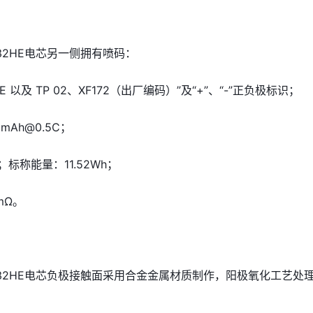
0-32HE电芯另一侧拥有喷码：
32HE 以及 TP 02、XF172（出厂编码）”及“+”、“-”正负极标识；
mAh@0.5C；
；标称能量：11.52Wh；
mΩ。
50-32HE电芯负极接触面采用合金金属材质制作，阳极氧化工艺处