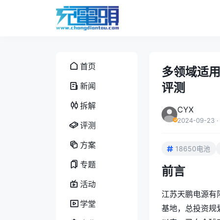
首页
多领域适用
评测
新闻
拆解
CYX
2024-09-23
·
评测
方案
18650电池
专题
前言
活动
江苏天鹏电源有
学堂
基地，‌总投资规