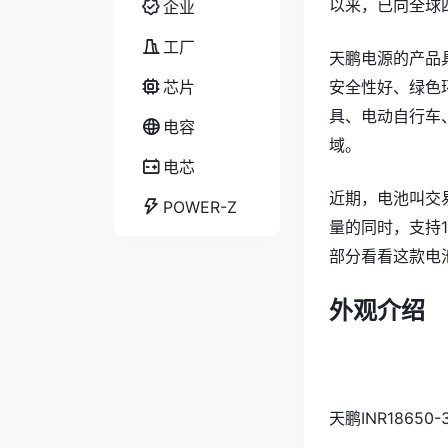
以来，‌已向全
企业
工厂
天鹏电源的产品具
芯片
安全性好、‌绿色
具、‌电动自行车
电容
域。‌
电芯
近期，电池叫交易网
POWER-Z
量的同时，支持
部分看看这款电
外观介绍
天鹏INR186