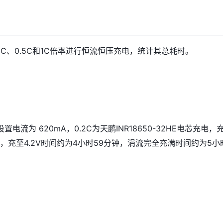
2C、0.5C和1C倍率进行恒流恒压充电，统计其总耗时。
电流为 620mA，0.2C为天鹏INR18650-32HE电芯充电，
2V，充至4.2V时间约为4小时59分钟，涓流完全充满时间约为5小