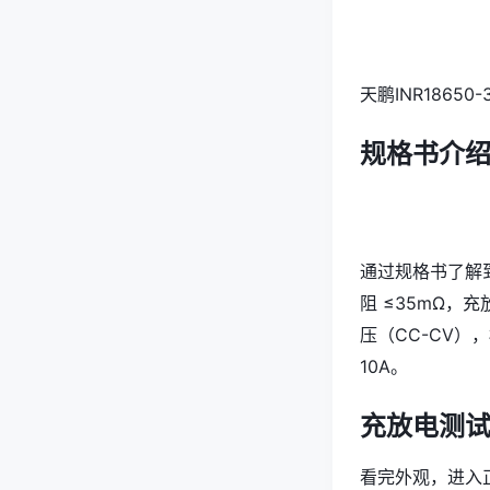
天鹏INR1865
规格书介
通过规格书了解到：
阻 ≤35mΩ，充
压（CC-CV）
10A。
充放电测
看完外观，进入正