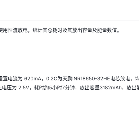
使用恒流放电，统计其总耗时及其放出容量及能量数值。
电流为 620mA，0.2C为天鹏INR18650-32HE电芯放电，
止电压为 2.5V，耗时约5小时7分钟，放出容量3182mAh，放出