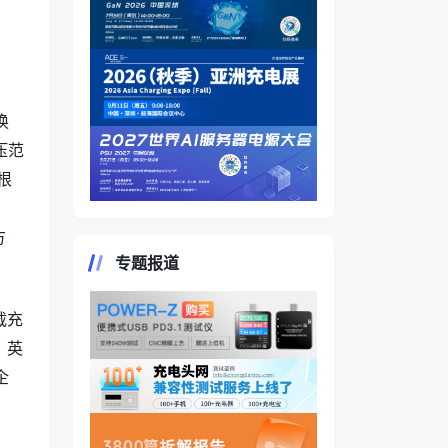
换
压范
根
、
方
专题报道
载充
，英
企