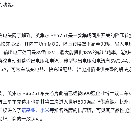
的功能。
电头网了解到，英集芯IP6525T是一款集成同步开关的降压转
出快充协议，其内置功率MOS，降压转换效率高至98%，输入电
2V，输出电压范围是3V到12V，最大能提供18W的输出功率，能够
议自动调整输出电压和电流，典型输出电压和电流有5V/3.4A
12V/1.5A，可为车载充电器、快充适配器、智能排插提供完整的解决
，英集芯IP6525T车充芯片此前已经被500强企业博世双口车
被三星车充选用也是其第二次进入世界500强品牌供应链。此外
陆续进入了
诺基亚
、
小米
等知名品牌的供应链，可见其产品性能
品牌厂商的一致认可。