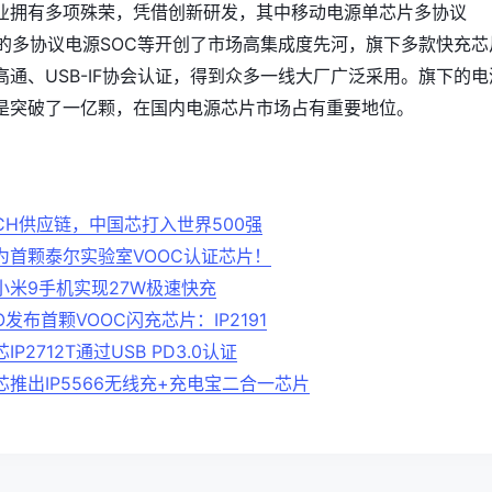
业拥有多项殊荣，凭借创新研发，其中移动电源单芯片多协议
场的多协议电源SOC等开创了市场高集成度先河，旗下多款快充芯
通、USB-IF协会认证，得到众多一线大厂广泛采用。旗下的电
是突破了一亿颗，在国内电源芯片市场占有重要地位。
CH供应链，中国芯打入世界500强
1成为首颗泰尔实验室VOOC认证芯片！
小米9手机实现27W极速快充
发布首颗VOOC闪充芯片：IP2191
P2712T通过USB PD3.0认证
推出IP5566无线充+充电宝二合一芯片