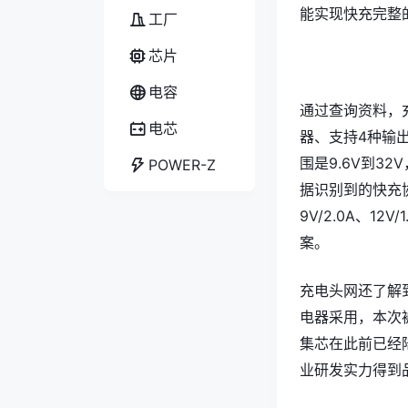
能实现快充完整
工厂
芯片
电容
通过查询资料，充
电芯
器、支持4种输
围是9.6V到3
POWER-Z
据识别到的快充协
9V/2.0A、
案。
充电头网还了解到
电器采用，本次
集芯在此前已经
业研发实力得到