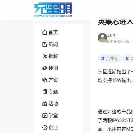
英集芯进入
首页
zun
2019-09-05
·
新闻
拆解
英集芯
Q
评测
三星近期推出了
方案
均支持15W输出
专题
活动
通过对这款产品
学堂
了两颗IP652
企业
高，采用内置M