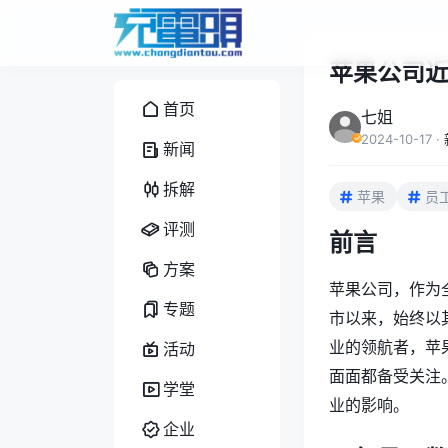
苹果公司
首页
七姐
2024-10-17
·
新闻
拆解
苹果
员
评测
前言
方案
苹果公司，作为全
专题
市以来，始终以
业的领航者，苹
活动
面面都备受关注。
学堂
业的影响。
企业