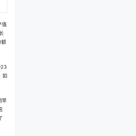
产值
长
份额
23
，如
明苹
这
了