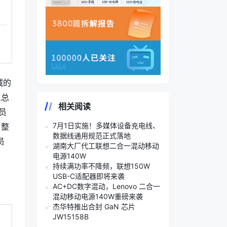
减的
工总
相关阅读
员
7月1日实施！多媒体设备充电线、
。整
数据线通用规范正式落地
员
湖南大厂代工联想二合一混动移动
电源140W
持续满功率不降频，联想150W
USB-C适配器即将来袭
AC+DC数字混动，Lenovo 二合一
混动移动电源140W重磅来袭
杰华特推出合封 GaN 芯片
JW15158B