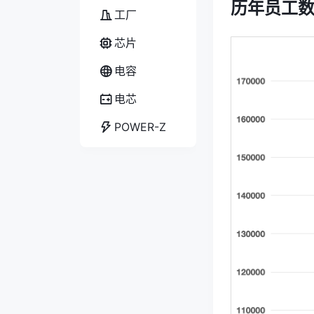
历年员工
工厂
芯片
电容
电芯
POWER-Z