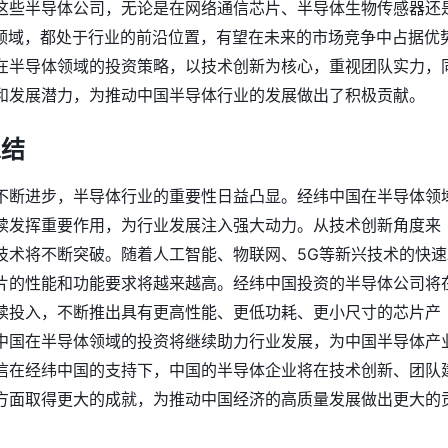
这些半导体公司，无论是在网络通信芯片、半导体生物传感器还
片领域，都处于行业的前沿位置，有望在未来的市场竞争中占据优
在半导体领域的投资策略，以技术创新为核心，重视团队实力，
和发展潜力，为推动中国半导体行业的发展做出了积极贡献。
总结
不断进步，半导体行业的重要性日益凸显。经纬中国在半导体领
续发挥重要作用，为行业发展注入强大动力。从技术创新角度来
技术将不断突破。随着人工智能、物联网、5G等新兴技术的快速
片的性能和功能要求将越来越高。经纬中国投资的半导体公司将
续投入，不断推出具有更高性能、更低功耗、更小尺寸的芯片产
中国在半导体领域的投资将继续助力行业发展，为中国半导体产
信在经纬中国的支持下，中国的半导体企业将在技术创新、团队
方面取得更大的成就，为推动中国经济的高质量发展做出更大的