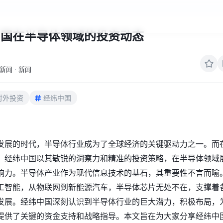
中国在半导体领域的投资动态
新闻
·
新闻
对外投资
经纬中国
发展的时代，半导体行业成为了全球经济的关键驱动力之一。而
，经纬中国以其敏锐的洞察力和精准的投资策略，在半导体领域
响力。半导体产业作为现代信息技术的基石，其重要性不言而喻
工智能，从物联网到新能源汽车，半导体芯片无处不在，支撑着
发展。经纬中国深刻认识到半导体行业的巨大潜力，积极布局，
提供了关键的资金支持和战略指导。本文旨在为大家分享经纬中