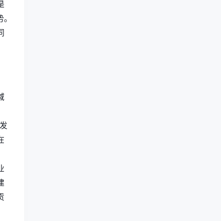
是
势。
同
域
发
在
业
建
贡