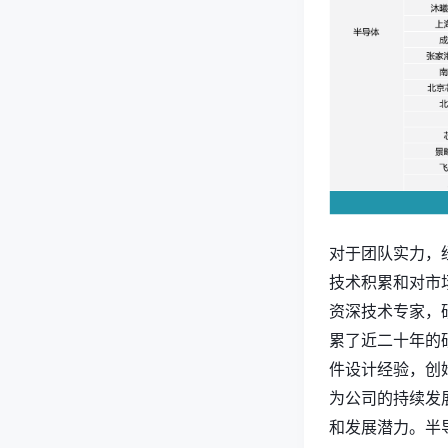
对于团队实力，
技术积累和对市
资深技术专家，
累了近二十年的
件设计经验，创
为公司的持续发
和发展潜力。半