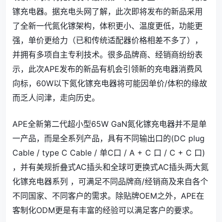
镓充电器。据充电头网了解，此次即将发布的新品采用
了全新一代氮化镓架构，体积更小、温度更低，功能更
强，单价更给力（已和传统适配器价格相差不多了），
并拥有多项自主专利技术。很多品牌商、经销商纷纷表
示，此次APE发布的新品有机会引领新的充电器消费风
向标，60W以下氮化镓充电器将可能因单价/体积的缘故
而乏人问津，走向历史。
APE全新第二代超小型65W GaN氮化镓充电器并不是单
一产品，而是全系列产品，具有不同输出口的(DC plug
Cable / type C Cable / 单C口 / A + C 口 / C + C 口)
，并有美规折叠式AC插头和全球可更换式AC插头两大氮
化镓充电器系列 ，可满足不同品牌商/经销商及来自各个
不同国家、不同客户的需求。除贴牌OEM之外，APE在
客制化ODM更是有丰富的经验可以满足客户的要求。