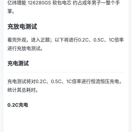
亿纬锂能 126280GS 软包电芯 约占成年男子一整个手
掌。
充放电测试
看完外观，进入正题；以下将进行0.2C、0.5C、1C倍率
进行充放电测试。
充电测试
充电测试将对0.2C、0.5C、1C倍率进行恒流恒压充电，
统计其总耗时。
0.2C充电