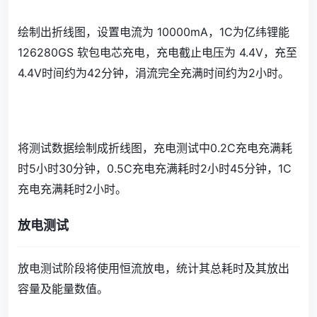
绘制出折线图，设置电流为 10000mA，1C为亿纬锂能
126280GS 软包电芯充电，充电截止电压为 4.4V，充至
4.4V时间约为42分钟，涓流完全充满时间约为2小时。
将测试数据绘制成折线图，充电测试中0.2C充电充满耗
时5小时30分钟，0.5C充电充满耗时2小时45分钟，1C
充电充满耗时2小时。
放电测试
放电测试阶段将使用恒流放电，统计其总耗时及其放出
容量及能量数值。