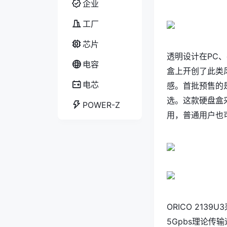
企业
工厂
芯片
透明设计在PC、
电容
盒上开创了此类
电芯
感。首批预售的
选。这款硬盘盒
POWER-Z
用，普通用户也
ORICO 2139
5Gpbs理论传