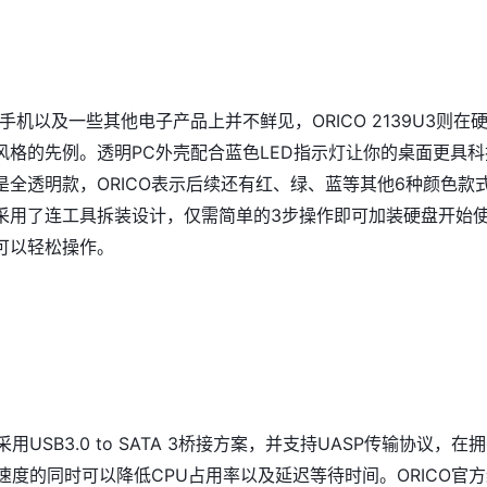
手机以及一些其他电子产品上并不鲜见，ORICO 2139U3则在
风格的先例。透明PC外壳配合蓝色LED指示灯让你的桌面更具科
是全透明款，ORICO表示后续还有红、绿、蓝等其他6种颜色款
采用了连工具拆装设计，仅需简单的3步操作即可加装硬盘开始
可以轻松操作。
U3采用USB3.0 to SATA 3桥接方案，并支持UASP传输协议，在
输速度的同时可以降低CPU占用率以及延迟等待时间。ORICO官