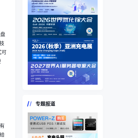
硬盘
技
式可
使
专题报道
拥有
方给