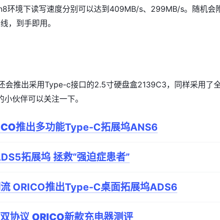
n8环境下读写速度分别可以达到409MB/s、299MB/s。随机会
数据线，到手即用。
续还会推出采用
Type-c
接口的2.5寸硬盘盒2139C3，同样采用了
的小伙伴可以关注一下。
ICO
推出多功能Type-C拓展坞ANS6
DS5拓展坞 拯救“强迫症患者”
 ORICO推出Type-C桌面拓展坞ADS6
C双协议
ORICO
新款充电器测评