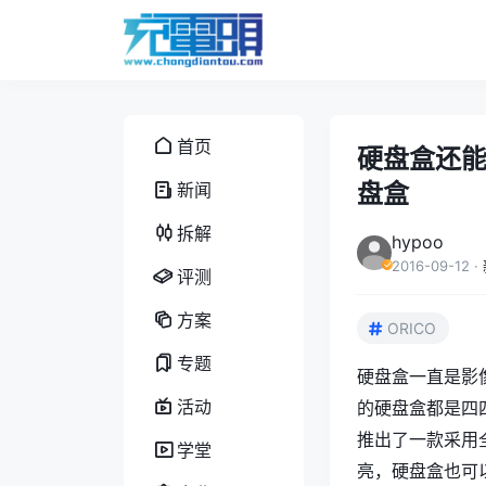
首页
硬盘盒还能这
盘盒
新闻
拆解
hypoo
2016-09-12
·
评测
方案
ORICO
专题
硬盘盒一直是影
活动
的硬盘盒都是四
推出了一款采用全
学堂
亮，硬盘盒也可