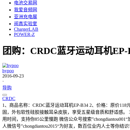
电池交易网
我爱音频网
亚洲充电展
阅真实验室
ChargerLAB
POWER-Z
团购：CRDC蓝牙运动耳机EP-B
hypoo
2016-09-23
·
导购
CRDC
1、商品名称：CRDC蓝牙运动耳机EP-B34 2、价格：原价1
固，外包软性硅胶接触耳朵皮肤，享受五星级音质和舒适感。 
用时间，支持你85公里慢跑 微信公众号搜索”chongdian
人微信号”chongdiantou2015“为好友，数百位业内人士等你结