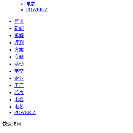
电芯
POWER-Z
首页
新闻
拆解
评测
方案
专题
活动
学堂
企业
工厂
芯片
电容
电芯
POWER-Z
快速访问