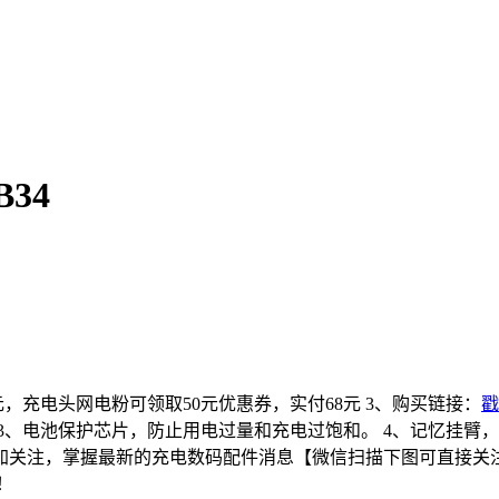
34
18元，充电头网电粉可领取50元优惠券，实付68元 3、购买链接：
戳
3、电池保护芯片，防止用电过量和充电过饱和。 4、记忆挂臂，
tou001“加关注，掌握最新的充电数码配件消息【微信扫描下图
识！