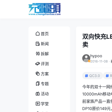
首页
双向快充L
卖
新闻
拆解
hypoo
2016-11-08
·
评测
方案
QC3.0
专题
今年的双十一网
活动
10000mAh移
前家族产品一直
学堂
DP10原价14