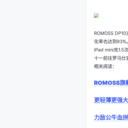
ROMOSS D
化率也达到93%
iPad min
十一前往罗马仕
相关阅读：
ROMOSS
旗
更轻薄更强大 
力敌公牛血拼