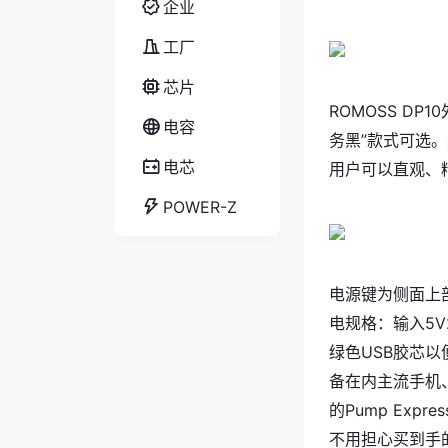
企业
工厂
芯片
ROMOSS DP
电容
务黑”款式可选
电芯
用户可以直观、
POWER-Z
电源键为侧面上部
电规格：输入5V2.
绿色USB胶芯以
备在内主流手机、
的Pump Exp
不用担心买到手