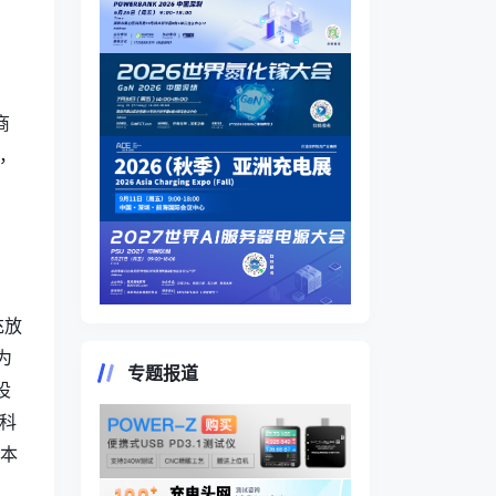
商
间，
充放
为
专题报道
设
发科
基本