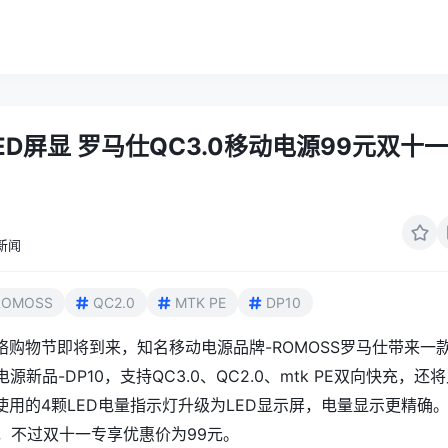
ED屏显 罗马仕QC3.0移动电源99元双十
新闻
ROMOSS
QC2.0
MTK PE
DP10
络购物节即将到来，知名
移动电源
品牌-ROMOSS
罗马仕
带来一
动电源新品-DP10，支持
QC3.0
、
QC2.0
、
mtk
PE双向快充，还将
使用的4颗LED电量指示灯升级为LED显示屏，电量显示更精确
9元，不过双十一专享优惠价为99元。