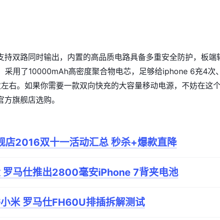
P10支持双路同时输出，内置的高品质电路具备多重安全防护，板端
。采用了10000mAh高密度聚合物电芯，足够给
iphone
6充4次
i充1.5次左右。如果你需要一款双向快充的大容量移动电源，不妨在这
官方旗舰店选购。
舰店2016双十一活动汇总 秒杀+爆款直降
罗马仕推出2800毫安iPhone 7背夹电池
小米 罗马仕FH60U排插拆解测试