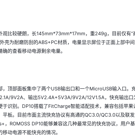
10外观比较硬朗，长145mm*73mm*17mm，重249g，目前仅有“
。外壳为耐磨防刮的ABS+PC材质，电量显示屏位于正面上部中
精确的查看移动电源剩余电量。
，顶部面板集中了两个USB输出口和一个MicroUSB输入口。
1A/9V2A、输出5V2.4A+5V3A/9V2A/12V1.5A，快充输出口
便于识别。DP10搭载了FitCharge智能适配技术，兼容包括苹果
平板。目前市面主流快充协议有高通的QC3.0/QC3.0以及联
ress+，ROMOSS DP10能够兼容这几种最常见的快充协议，用户
的移动电源不能快充的情况。