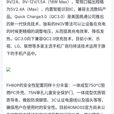
9V/2A、9V-12V/1.5A（18W Max），常规口输出规格
为5V2.4A（Max），内置智能识别IC，兼容主流数码产
品。Quick Charge3.0（QC3.0）是美国高通公司推出
的新一代快充技术，独有的INOV算法可以让设备在充电
的时候更精细的调整电压，从而提高充电效率、降低发
热，QC3.0向下兼容
QC2.0
快充技术，目前
小米
、乐
视、LG、联想等多家主流手机厂商均将该技术运用于旗
下的手机产品中。
FH60P的安全性配置同样十分丰富：一体成型750℃阻
燃PC外壳、75N单孔儿童安全保护门、一体成型优质铜
质导条、橡胶防滑脚垫、3C认证电源线以及插头等等，
确保用户在使用时的安全性。目前ROMOSS官方尚未公