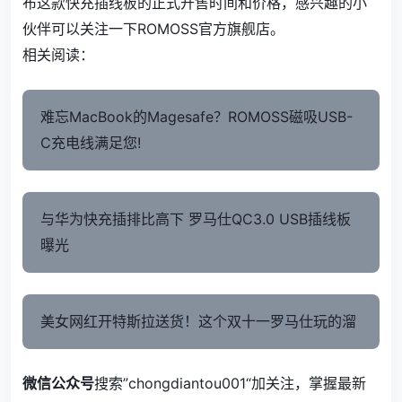
布这款快充插线板的正式开售时间和价格，感兴趣的小
伙伴可以关注一下ROMOSS官方旗舰店。
相关阅读：
难忘MacBook的Magesafe？ROMOSS磁吸USB-
C充电线满足您!
与华为快充插排比高下 罗马仕QC3.0 USB插线板
曝光
美女网红开特斯拉送货！这个双十一罗马仕玩的溜
微信公众号
搜索”chongdiantou001“加关注，掌握最新