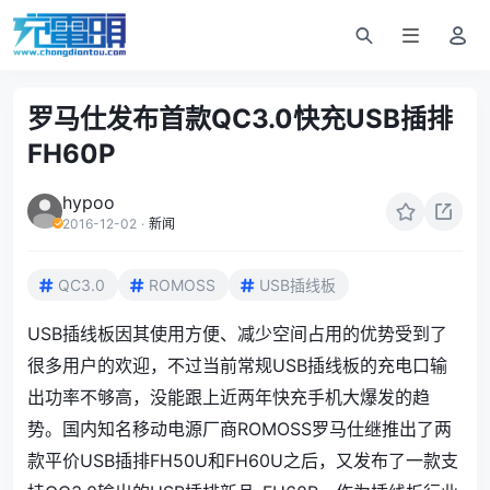
罗马仕发布首款QC3.0快充USB插排
FH60P
hypoo
2016-12-02
·
新闻
QC3.0
ROMOSS
USB插线板
USB插线板因其使用方便、减少空间占用的优势受到了
很多用户的欢迎，不过当前常规USB插线板的充电口输
出功率不够高，没能跟上近两年快充手机大爆发的趋
势。国内知名
移动电源
厂商ROMOSS
罗马仕
继推出了两
款平价USB插排FH50U和FH60U之后，又发布了一款支