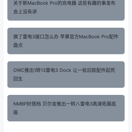
关于新MacBook Pro的充电器 这些有趣的事发布
会上没有讲
换了雷电3接口怎么办 苹果官方MacBook Pro配件
盘点
OWC推出1转13雷电3 Dock 让一批旧款配件起死
回生
NMBP好搭档 贝尔金推出一转八雷电3高速拓展底
座