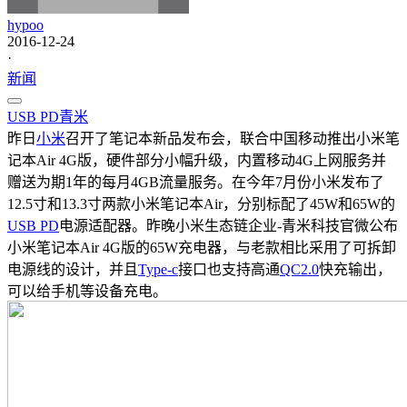
hypoo
2016-12-24
·
新闻
USB PD
青米
昨日
小米
召开了笔记本新品发布会，联合中国移动推出小米笔
记本Air 4G版，硬件部分小幅升级，内置移动4G上网服务并
赠送为期1年的每月4GB流量服务。在今年7月份小米发布了
12.5寸和13.3寸两款小米笔记本Air，分别标配了45W和65W的
USB PD
电源适配器。昨晚小米生态链企业-青米科技官微公布
小米笔记本Air 4G版的65W充电器，与老款相比采用了可拆卸
电源线的设计，并且
Type-c
接口也支持高通
QC2.0
快充输出，
可以给手机等设备充电。