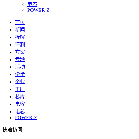
电芯
POWER-Z
首页
新闻
拆解
评测
方案
专题
活动
学堂
企业
工厂
芯片
电容
电芯
POWER-Z
快速访问