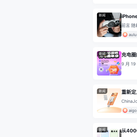
新闻
iPh
前言 
普通手
au
新闻
充电圈
9 月 
苑路 1
新闻
重新定义
Chin
果官方 
ai
新闻
从40