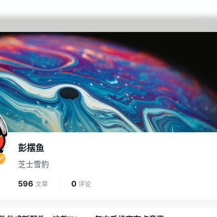
彭摆鱼
芝士雪豹
596
0
文章
评论