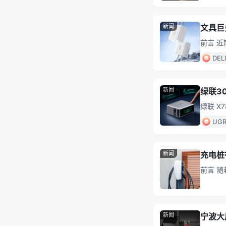
新闻
文具巨
前言 
机快充市
DEL
新闻
绿联3
绿联 X
A接口
UG
新闻
充电桩
前言 
据《市
新闻
宁波大