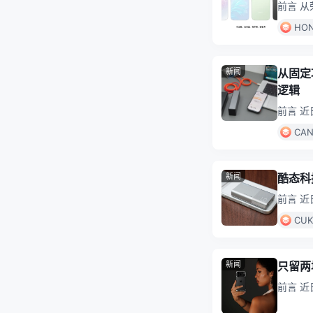
前言 从
字系列
HO
新闻
从固定
逻辑
前言 近
加的新
CA
新闻
酷态科
前言 
计，在
CU
新闻
只留两
前言 近
全包式