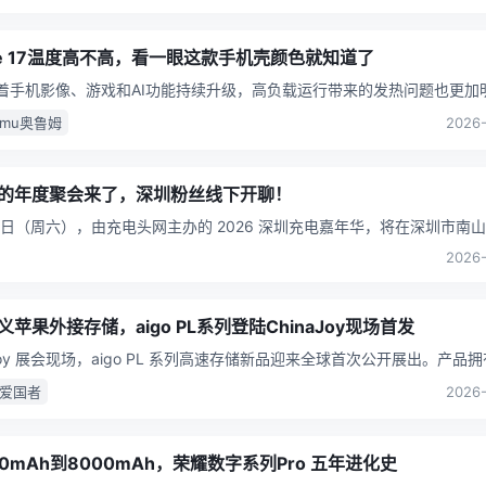
one 17温度高不高，看一眼这款手机壳颜色就知道了
随着手机影像、游戏和AI功能持续升级，高负载运行带来的发热问题也更加
机壳虽然能够提供防护，却可能在一定程度上影响机身散热
...
lumu奥鲁姆
2026-
的年度聚会来了，深圳粉丝线下开聊！
19 日（周六），由充电头网主办的 2026 深圳充电嘉年华，将在深圳市南
5 号科兴科学园 B 栋 4 单元会议中心
...
2026-
苹果外接存储，aigo PL系列登陆ChinaJoy现场首发
aJoy 展会现场，aigo PL 系列高速存储新品迎来全球首次公开展出。产品
MFi 认证资质，搭配自研 aigo
...
go爱国者
2026-
00mAh到8000mAh，荣耀数字系列Pro 五年进化史