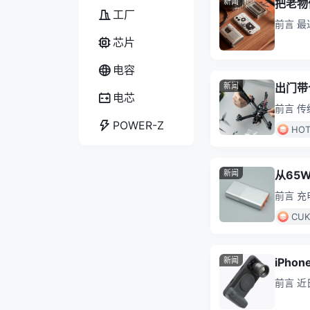
新闻
把老物
工厂
前言 最近
2，它
芯片
电容
新闻
出门带
电芯
前言 
待、温
POWER-Z
HO
新闻
从65
前言 
块式充
CU
新闻
iPh
前言 近
Case，