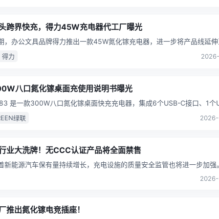
头跨界快充，得力45W充电器代工厂曝光
近期，办公文具品牌得力推出一款45W氮化镓充电器，进一步将产品线延伸
场。新品型号为DL-PA45，采用单USB-C接口设
...
I 得力
2026-
00W八口氮化镓桌面充使用说明书曝光
783 是一款300W八口氮化镓桌面快充充电器，集成6个USB-C接口、1个U
和1个DC接口，可同时满足笔记本、平
...
REEN绿联
2026-
行业大洗牌！无CCC认证产品将全面禁售
随着新能源汽车保有量持续增长，充电设施的质量安全监管也将进一步加强
场监管总局关于对电动汽车供电设备实施强制性产品认证管理
...
2026-
厂推出氮化镓电竞插座！