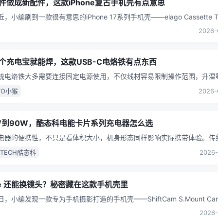
件做成新配件，这款iPhone复古手机壳有点意思
，小编刷到一款很有意思的iPhone 17系列手机壳——elago Cassette T
直接把复古磁带造型搬到了手
...
2026-
个充电宝就能焊，这款USB-C电烙铁有点东西
传统电烙铁大多需要连接固定电源使用，不仅线材容易限制操作范围，升温
度调节和收纳携带也常常影响使用体验。对于电子维修、键盘改装
...
TO小猴
2026-
W到90W，酷态科电能卡片系列充电器怎么选
充电器的便携性，不只是看体积大小，机身形态同样影响实际携带体验。传
电器虽然能够实现较高功率输出，但放进衣袋、电脑包或随身小
...
KTECH酷态科
2026-
one 还能换镜头？秘密藏在这款手机壳里
日，小编发现一款专为手机摄影打造的手机壳——ShiftCam S.Mount Cam
适配iPhone 14至iP
...
2026-