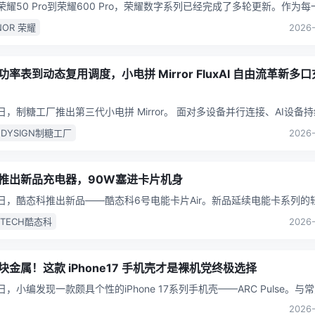
荣耀50 Pro到荣耀600 Pro，荣耀数字系列已经完成了多轮更新。作为
中定位更高的机型，Pro版本不仅承担着影像
...
NOR 荣耀
2026-
功率表到动态复用调度，小电拼 Mirror FluxAI 自由流革新多
日，制糖工厂推出第三代小电拼 Mirror。 面对多设备并行连接、AI设备
时代供电需求，传统多口充电器的功率管理方式正
...
NDYSIGN制糖工厂
2026-
推出新品充电器，90W塞进卡片机身
近日，酷态科推出新品——酷态科6号电能卡片Air。新品延续电能卡系列的
机身体积基本不变的情况下，将单口输出功率提升至90
...
KTECH酷态科
2026-
块金属！这款 iPhone17 手机壳才是裸机党终极选择
日，小编发现一款颇具个性的iPhone 17系列手机壳——ARC Pulse。与
保护壳不同，它大胆采用上下分体式结构，
...
2026-