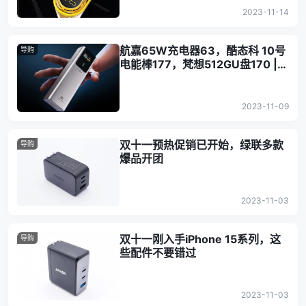
2023-11-14
航嘉65W充电器63，酷态科 10号
导购
电能棒177，梵想512GU盘170 |
双十一什么值得买（三）
2023-11-09
双十一预热促销已开始，绿联多款
导购
爆品开团
2023-11-03
双十一刚入手iPhone 15系列，这
导购
些配件不要错过
2023-11-03