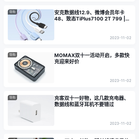
安克数据线12.9、微博会员年卡
导购
48、致态TiPlus7100 2T 799 |
双十一什么值得买
2023-11-02
MOMAX双十一活动开启，多款快
导购
充迎来好价
2023-11-02
充客双十一好物，这几款充电器、
导购
数据线和蓝牙耳机不要错过
2023-11-02