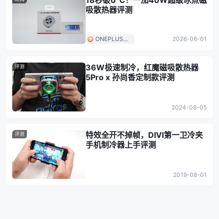
18秒破0℃！一加40W超级冰点磁
吸散热器评测
ONEPLUS一
2026-06-01
加
36W极速制冷，红魔磁吸散热器
评测
5Pro x 孙尚香定制款评测
2024-08-05
特效全开不掉帧，DIVI第一卫冷夹
评测
手机制冷器上手评测
2019-08-01