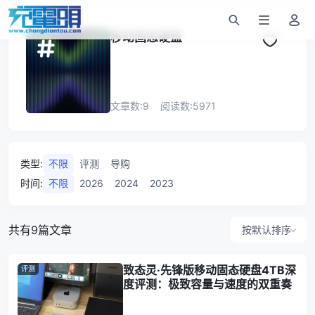
移动固态硬盘
文章数:
9
阅读数:
5971
类型
:
不限
评测
导购
时间
:
不限
2026
2024
2023
共有9篇文章
按默认排序
致态灵·先锋版移动固态硬盘4TB深
评测
度评测：极致容量与速度的双重奏